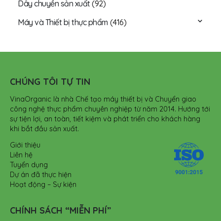
Dây chuyền sản xuất
(92)
Máy và Thiết bị thực phẩm
(416)
CHÚNG TÔI TỰ TIN
VinaOrganic là nhà Chế tạo máy thiết bị và Chuyển giao
công nghệ thực phẩm chuyên nghiệp từ năm 2014. Hướng tới
sự tiện lợi, an toàn, tiết kiệm và phát triển cho khách hàng
khi bắt đầu sản xuất.
Giới thiệu
Liên hệ
Tuyển dụng
Dự án đã thực hiện
Hoạt động – Sự kiện
CHÍNH SÁCH “MIỄN PHÍ”