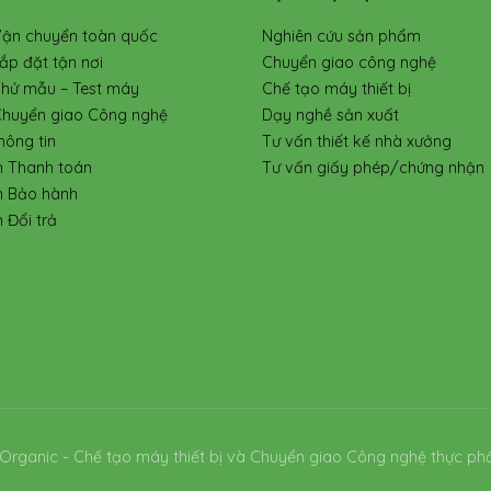
Vận chuyển toàn quốc
Nghiên cứu sản phẩm
ắp đặt tận nơi
Chuyển giao công nghệ
Thử mẫu – Test máy
Chế tạo máy thiết bị
Chuyển giao Công nghệ
Dạy nghề sản xuất
hông tin
Tư vấn thiết kế nhà xưởng
h Thanh toán
Tư vấn giấy phép/chứng nhận
h Bảo hành
 Đổi trả
Organic - Chế tạo máy thiết bị và Chuyển giao Công nghệ thực ph