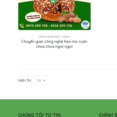
CÔNG NGHỆ KẸO, THẠCH
Chuyển giao công nghệ Kẹo me cuộn
chua chua ngọt ngọt
Hiển thị:
CHÚNG TÔI TỰ TIN
CHÍNH S