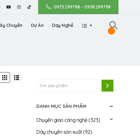
0975.299798 - 0938.299798
ây Chuyền
Dự Án
Dạy Nghề
+
DANH MỤC SẢN PHẨM
Chuyển giao công nghệ
(323)
Dây chuyền sản xuất
(92)