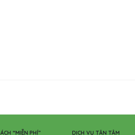
ÁCH “MIỄN PHÍ”
DỊCH VỤ TẬN TÂM