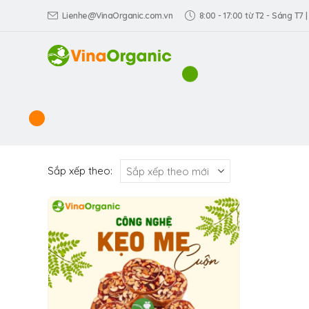
Lienhe@VinaOrganic.com.vn
8:00 - 17:00 từ T2 - Sáng T7 |
Sắp xếp theo: