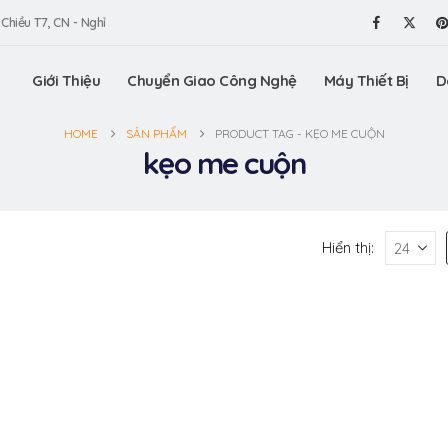
 Chiều T7, CN - Nghỉ
Giới Thiệu
Chuyển Giao Công Nghệ
Máy Thiết Bị
D
HOME
SẢN PHẨM
PRODUCT TAG -
KẸO ME CUỘN
kẹo me cuộn
Hiển thị: