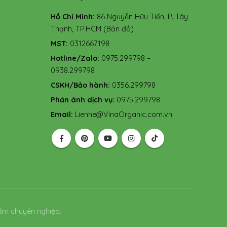
Hồ Chí Minh:
86 Nguyễn Hữu Tiến, P. Tây
Thạnh, TP.HCM
(Bản đồ)
MST:
0312667198
Hotline/Zalo:
0975.299798 –
0938.299798
CSKH/Bảo hành:
0356.299798
Phản ánh dịch vụ:
0975.299798
Email:
Lienhe@VinaOrganic.com.vn
ẩm chuyên nghiệp.