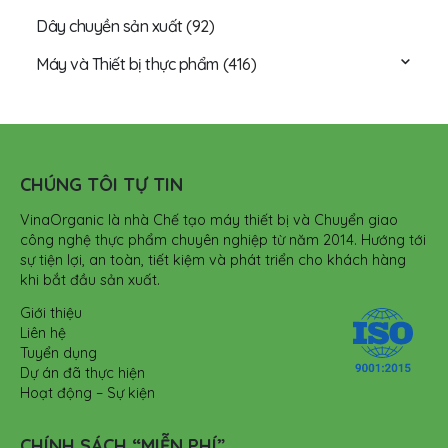
Dây chuyền sản xuất
(92)
Máy và Thiết bị thực phẩm
(416)
CHÚNG TÔI TỰ TIN
VinaOrganic là nhà Chế tạo máy thiết bị và Chuyển giao
công nghệ thực phẩm chuyên nghiệp từ năm 2014. Hướng tới
sự tiện lợi, an toàn, tiết kiệm và phát triển cho khách hàng
khi bắt đầu sản xuất.
Giới thiệu
Liên hệ
Tuyển dụng
Dự án đã thực hiện
Hoạt động – Sự kiện
CHÍNH SÁCH “MIỄN PHÍ”