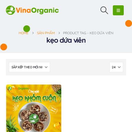
HOME
SẢN PHẨM
PRODUCT TAG -
KẸO DỨA VIÊN
kẹo dứa viên