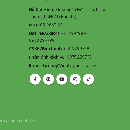
Hồ Chí Minh:
86 Nguyễn Hữu Tiến, P. Tây
Thạnh, TP.HCM
(Bản đồ)
MST:
0312667198
Hotline/Zalo:
0975.299798 –
0938.299798
CSKH/Bảo hành:
0356.299798
Phản ánh dịch vụ:
0975.299798
Email:
Lienhe@VinaOrganic.com.vn
ẩm chuyên nghiệp.