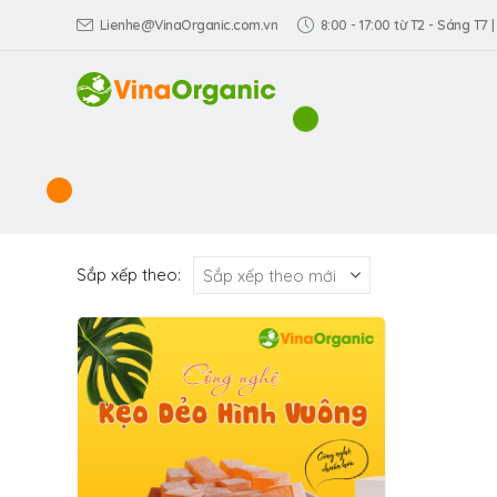
Lienhe@VinaOrganic.com.vn
8:00 - 17:00 từ T2 - Sáng T7 |
Sắp xếp theo: