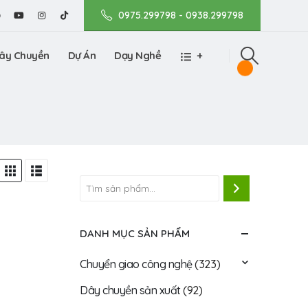
0975.299798 - 0938.299798
ây Chuyền
Dự Án
Dạy Nghề
+
DANH MỤC SẢN PHẨM
Chuyển giao công nghệ
(323)
Dây chuyền sản xuất
(92)