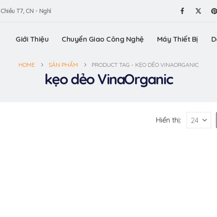
 Chiều T7, CN - Nghỉ
Giới Thiệu
Chuyển Giao Công Nghệ
Máy Thiết Bị
D
HOME
SẢN PHẨM
PRODUCT TAG -
KẸO DẺO VINAORGANIC
kẹo dẻo VinaOrganic
Hiển thị: