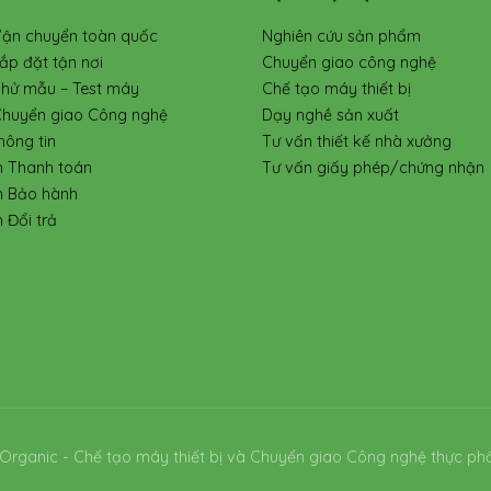
Vận chuyển toàn quốc
Nghiên cứu sản phẩm
ắp đặt tận nơi
Chuyển giao công nghệ
Thử mẫu – Test máy
Chế tạo máy thiết bị
Chuyển giao Công nghệ
Dạy nghề sản xuất
hông tin
Tư vấn thiết kế nhà xưởng
h Thanh toán
Tư vấn giấy phép/chứng nhận
h Bảo hành
 Đổi trả
Organic - Chế tạo máy thiết bị và Chuyển giao Công nghệ thực ph