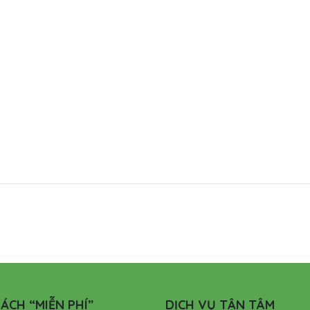
ÁCH “MIỄN PHÍ”
DỊCH VỤ TẬN TÂM