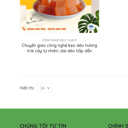
CÔNG NGHỆ KẸO, THẠCH
Chuyển giao công nghệ kẹo dẻo hương
trái cây tự nhiên, dai dẻo hấp dẫn
Hiển thị:
CHÚNG TÔI TỰ TIN
CHÍNH S