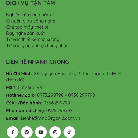
DỊCH VỤ TẬN TÂM
Nghiên cứu sản phẩm
Chuyển giao công nghệ
Chế tạo máy thiết bị
Dạy nghề sản xuất
Tư vấn thiết kế nhà xưởng
Tư vấn giấy phép/chứng nhận
LIÊN HỆ NHANH CHÓNG
Hồ Chí Minh:
86 Nguyễn Hữu Tiến, P. Tây Thạnh, TP.HCM
(Bản đồ)
MST:
0312667198
Hotline/Zalo:
0975.299798 – 0938.299798
CSKH/Bảo hành:
0356.299798
Phản ánh dịch vụ:
0975.299798
Email:
Lienhe@VinaOrganic.com.vn