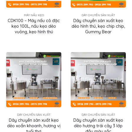
MÁY NẤU KẸO
DÂY CHUYỀN SẢN XUẤT
CDK100 – Máy nấu cô đặc
Dây chuyền sản xuất kẹo
kẹo 100L, nấu kẹo dẻo
dẻo hình thú, kẹo chip chip,
vuông, kẹo hình thú
Gummy Bear
DÂY CHUYỀN SẢN XUẤT
DÂY CHUYỀN SẢN XUẤT
Dây chuyền sản xuất kẹo
Dây chuyền sản xuất kẹo
dẻo xoắn khoanh, hương vị
dẻo hương trái cây 3 lớp
tuổi thơ
đầy màu sắc