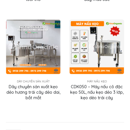
DÂY CHUYỀN SẢN XUẤT
MÁY NẤU KẸO
Dây chuyền sản xuất kẹo
CDK050 – Máy nấu cô đặc
dẻo hương trái cây dẻo dai,
kẹo 50L, nấu kẹo dẻo 3 lớp,
bắt mắt
kẹo dẻo trái cây