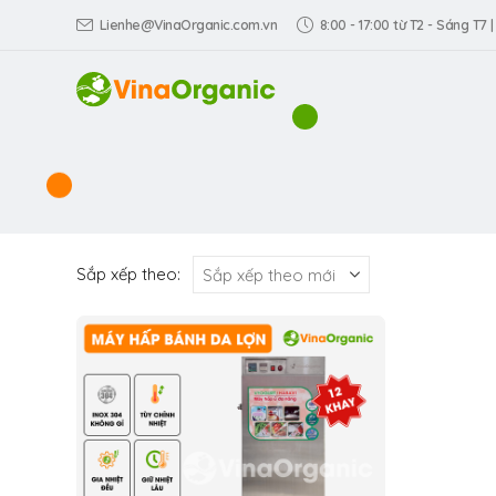
Lienhe@VinaOrganic.com.vn
8:00 - 17:00 từ T2 - Sáng T7 |
Sắp xếp theo: