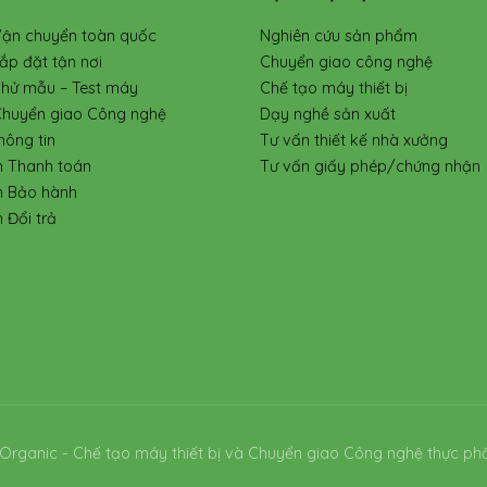
Vận chuyển toàn quốc
Nghiên cứu sản phẩm
ắp đặt tận nơi
Chuyển giao công nghệ
Thử mẫu – Test máy
Chế tạo máy thiết bị
Chuyển giao Công nghệ
Dạy nghề sản xuất
hông tin
Tư vấn thiết kế nhà xưởng
h Thanh toán
Tư vấn giấy phép/chứng nhận
h Bảo hành
 Đổi trả
Organic - Chế tạo máy thiết bị và Chuyển giao Công nghệ thực ph