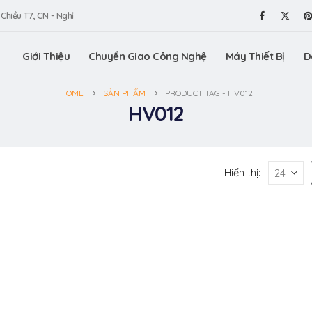
 Chiều T7, CN - Nghỉ
Giới Thiệu
Chuyển Giao Công Nghệ
Máy Thiết Bị
D
HOME
SẢN PHẨM
PRODUCT TAG -
HV012
HV012
Hiển thị: