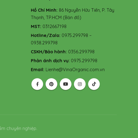
Hồ Chí Minh:
86 Nguyễn Hữu Tiến, P. Tây
Thạnh, TP.HCM
(Bản đồ)
MST:
0312667198
Hotline/Zalo:
0975.299798 –
0938.299798
CSKH/Bảo hành:
0356.299798
Phản ánh dịch vụ:
0975.299798
Email:
Lienhe@VinaOrganic.com.vn
ẩm chuyên nghiệp.