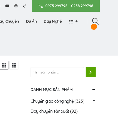
0975.299798 - 0938.299798
ây Chuyền
Dự Án
Dạy Nghề
+
DANH MỤC SẢN PHẨM
Chuyển giao công nghệ
(323)
Dây chuyền sản xuất
(92)