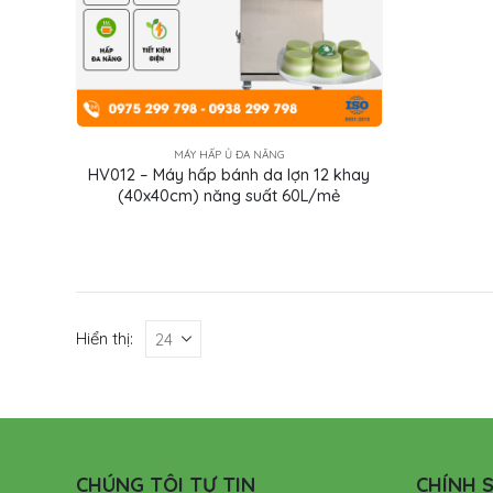
MÁY HẤP Ủ ĐA NĂNG
HV012 – Máy hấp bánh da lợn 12 khay
(40x40cm) năng suất 60L/mẻ
Hiển thị:
CHÚNG TÔI TỰ TIN
CHÍNH S