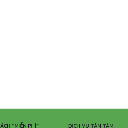
ÁCH “MIỄN PHÍ”
DỊCH VỤ TẬN TÂM