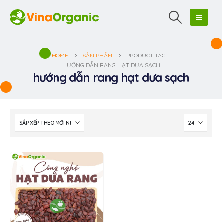
HOME
SẢN PHẨM
PRODUCT TAG -
HƯỚNG DẪN RANG HẠT DƯA SẠCH
hướng dẫn rang hạt dưa sạch