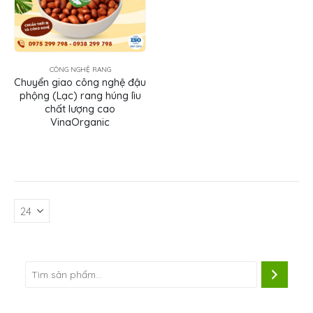
CÔNG NGHỆ RANG
Chuyển giao công nghệ đậu
phộng (Lạc) rang húng lìu
chất lượng cao
VinaOrganic