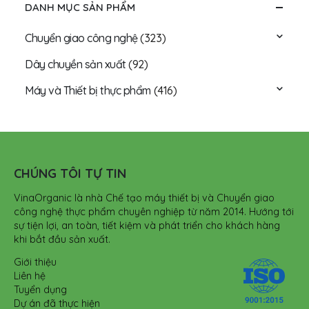
DANH MỤC SẢN PHẨM
Chuyển giao công nghệ
(323)
Dây chuyền sản xuất
(92)
Máy và Thiết bị thực phẩm
(416)
CHÚNG TÔI TỰ TIN
VinaOrganic là nhà Chế tạo máy thiết bị và Chuyển giao
công nghệ thực phẩm chuyên nghiệp từ năm 2014. Hướng tới
sự tiện lợi, an toàn, tiết kiệm và phát triển cho khách hàng
khi bắt đầu sản xuất.
Giới thiệu
Liên hệ
Tuyển dụng
Dự án đã thực hiện