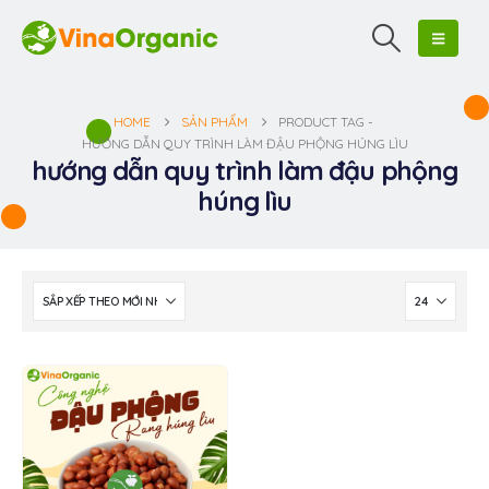
HOME
SẢN PHẨM
PRODUCT TAG -
HƯỚNG DẪN QUY TRÌNH LÀM ĐẬU PHỘNG HÚNG LÌU
hướng dẫn quy trình làm đậu phộng
húng lìu