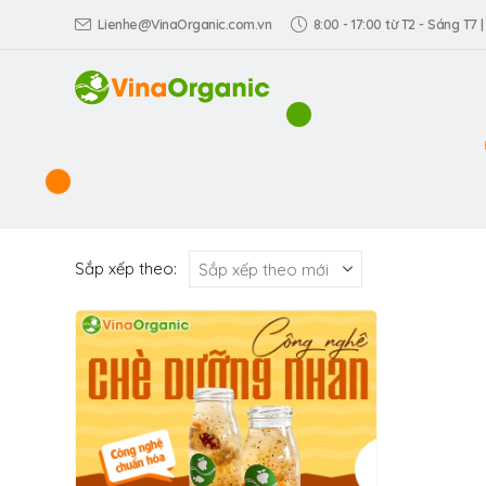
Lienhe@VinaOrganic.com.vn
8:00 - 17:00 từ T2 - Sáng T7 |
Sắp xếp theo: