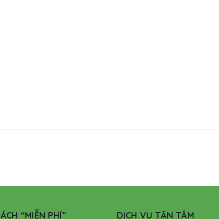
ÁCH “MIỄN PHÍ”
DỊCH VỤ TẬN TÂM