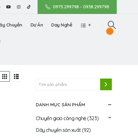
0975.299798 - 0938.299798
ây Chuyền
Dự Án
Dạy Nghề
+
N
DANH MỤC SẢN PHẨM
Chuyển giao công nghệ
(323)
Dây chuyền sản xuất
(92)