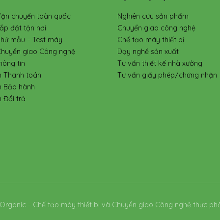
Vận chuyển toàn quốc
Nghiên cứu sản phẩm
ắp đặt tận nơi
Chuyển giao công nghệ
Thử mẫu – Test máy
Chế tạo máy thiết bị
Chuyển giao Công nghệ
Dạy nghề sản xuất
hông tin
Tư vấn thiết kế nhà xưởng
h Thanh toán
Tư vấn giấy phép/chứng nhận
h Bảo hành
 Đổi trả
Organic - Chế tạo máy thiết bị và Chuyển giao Công nghệ thực ph