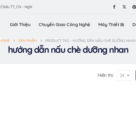
 Chiều T7, CN - Nghỉ
Giới Thiệu
Chuyển Giao Công Nghệ
Máy Thiết Bị
D
HOME
SẢN PHẨM
PRODUCT TAG -
HƯỚNG DẪN NẤU CHÈ DƯỠNG NHA
hướng dẫn nấu chè dưỡng nhan
Hiển thị: