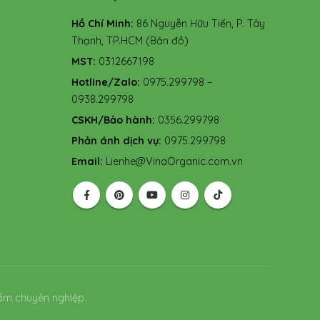
Hồ Chí Minh:
86 Nguyễn Hữu Tiến, P. Tây
Thạnh, TP.HCM
(Bản đồ)
MST:
0312667198
Hotline/Zalo:
0975.299798 –
0938.299798
CSKH/Bảo hành:
0356.299798
Phản ánh dịch vụ:
0975.299798
Email:
Lienhe@VinaOrganic.com.vn
ẩm chuyên nghiệp.