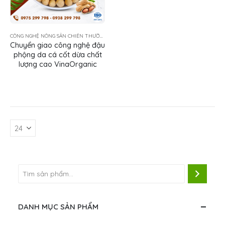
CÔNG NGHỆ NÔNG SẢN CHIÊN THƯỜNG TẨM GIA VỊ
Chuyển giao công nghệ đậu
phộng da cá cốt dừa chất
lượng cao VinaOrganic
DANH MỤC SẢN PHẨM