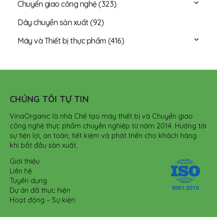
Chuyển giao công nghệ
(323)
Dây chuyền sản xuất
(92)
Máy và Thiết bị thực phẩm
(416)
CHÚNG TÔI TỰ TIN
VinaOrganic là nhà Chế tạo máy thiết bị và Chuyển giao
công nghệ thực phẩm chuyên nghiệp từ năm 2014. Hướng tới
sự tiện lợi, an toàn, tiết kiệm và phát triển cho khách hàng
khi bắt đầu sản xuất.
Giới thiệu
Liên hệ
Tuyển dụng
Dự án đã thực hiện
Hoạt động – Sự kiện