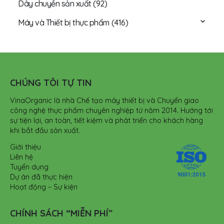
Dây chuyền sản xuất
(92)
Máy và Thiết bị thực phẩm
(416)
CHÚNG TÔI TỰ TIN
VinaOrganic là nhà Chế tạo máy thiết bị và Chuyển giao
công nghệ thực phẩm chuyên nghiệp từ năm 2014. Hướng tới
sự tiện lợi, an toàn, tiết kiệm và phát triển cho khách hàng
khi bắt đầu sản xuất.
Giới thiệu
Liên hệ
Tuyển dụng
Dự án đã thực hiện
Hoạt động – Sự kiện
CHÍNH SÁCH “MIỄN PHÍ”