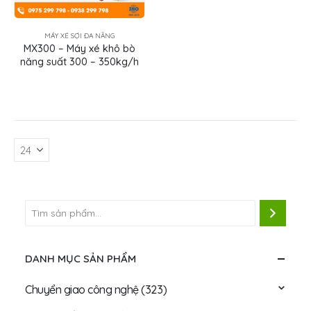
MÁY XÉ SỢI ĐA NĂNG
MX300 – Máy xé khô bò
năng suất 300 – 350kg/h
DANH MỤC SẢN PHẨM
Chuyển giao công nghệ
(323)