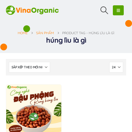
HOME
SẢN PHẨM
PRODUCT TAG -
HÚNG LÌU LÀ GÌ
húng lìu là gì