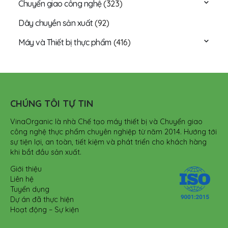
Chuyển giao công nghệ
(323)
Dây chuyền sản xuất
(92)
Máy và Thiết bị thực phẩm
(416)
CHÚNG TÔI TỰ TIN
VinaOrganic là nhà Chế tạo máy thiết bị và Chuyển giao
công nghệ thực phẩm chuyên nghiệp từ năm 2014. Hướng tới
sự tiện lợi, an toàn, tiết kiệm và phát triển cho khách hàng
khi bắt đầu sản xuất.
Giới thiệu
Liên hệ
Tuyển dụng
Dự án đã thực hiện
Hoạt động – Sự kiện