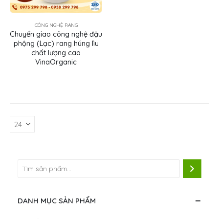
CÔNG NGHỆ RANG
Chuyển giao công nghệ đậu
phộng (Lạc) rang húng lìu
chất lượng cao
VinaOrganic
DANH MỤC SẢN PHẨM