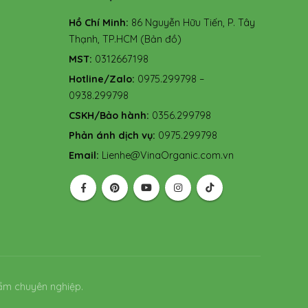
Hồ Chí Minh:
86 Nguyễn Hữu Tiến, P. Tây
Thạnh, TP.HCM
(Bản đồ)
MST:
0312667198
Hotline/Zalo:
0975.299798 –
0938.299798
CSKH/Bảo hành:
0356.299798
Phản ánh dịch vụ:
0975.299798
Email:
Lienhe@VinaOrganic.com.vn
ẩm chuyên nghiệp.