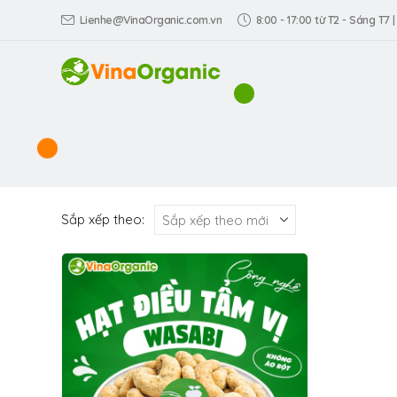
Lienhe@VinaOrganic.com.vn
8:00 - 17:00 từ T2 - Sáng T7 |
Sắp xếp theo: