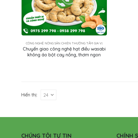
CÔNG NGHỆ NÔNG SẢN CHIÊN THƯỜNG TẨM GIA VỊ
Chuyển giao công nghệ hạt điều wasabi
không áo bột cay nồng, thơm ngon
Hiển thị:
CHÚNG TÔI TỰ TIN
CHÍNH S