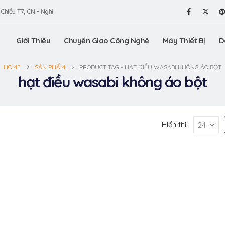
 Chiều T7, CN - Nghỉ
Giới Thiệu
Chuyển Giao Công Nghệ
Máy Thiết Bị
D
HOME
SẢN PHẨM
PRODUCT TAG -
HẠT ĐIỀU WASABI KHÔNG ÁO BỘT
hạt điều wasabi không áo bột
Hiển thị: