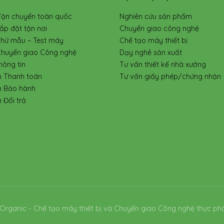
Vận chuyển toàn quốc
Nghiên cứu sản phẩm
ắp đặt tận nơi
Chuyển giao công nghệ
Thử mẫu – Test máy
Chế tạo máy thiết bị
Chuyển giao Công nghệ
Dạy nghề sản xuất
hông tin
Tư vấn thiết kế nhà xưởng
h Thanh toán
Tư vấn giấy phép/chứng nhận
h Bảo hành
 Đổi trả
Organic - Chế tạo máy thiết bị và Chuyển giao Công nghệ thực ph