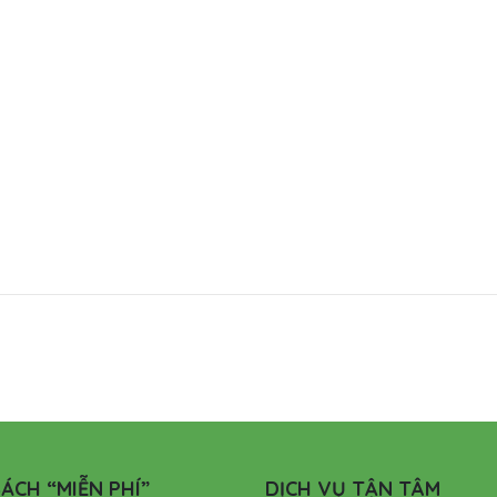
ÁCH “MIỄN PHÍ”
DỊCH VỤ TẬN TÂM