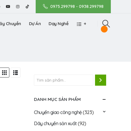
0975.299798 - 0938.299798
ây Chuyền
Dự Án
Dạy Nghề
+
DANH MỤC SẢN PHẨM
Chuyển giao công nghệ
(323)
Dây chuyền sản xuất
(92)