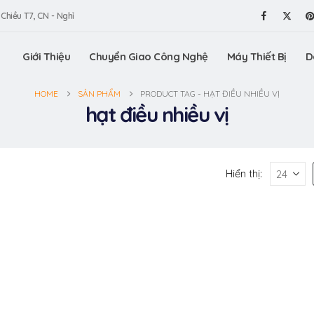
 Chiều T7, CN - Nghỉ
Giới Thiệu
Chuyển Giao Công Nghệ
Máy Thiết Bị
D
HOME
SẢN PHẨM
PRODUCT TAG -
HẠT ĐIỀU NHIỀU VỊ
hạt điều nhiều vị
Hiển thị: