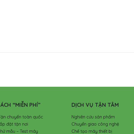
ÁCH “MIỄN PHÍ”
DỊCH VỤ TẬN TÂM
Vận chuyển toàn quốc
Nghiên cứu sản phẩm
ắp đặt tận nơi
Chuyển giao công nghệ
Thử mẫu – Test máy
Chế tạo máy thiết bị