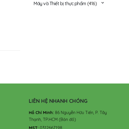
Máy và Thiết bị thực phẩm
(416)
LIÊN HỆ NHANH CHÓNG
Hồ Chí Minh:
86 Nguyễn Hữu Tiến, P. Tây
Thạnh, TP.HCM
(Bản đồ)
MST:
0312667198