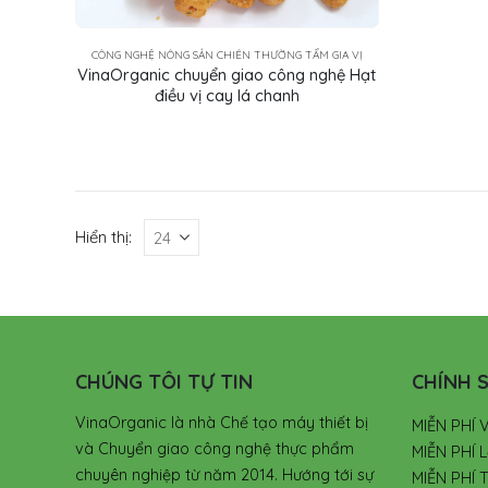
CÔNG NGHỆ NÔNG SẢN CHIÊN THƯỜNG TẨM GIA VỊ
VinaOrganic chuyển giao công nghệ Hạt
điều vị cay lá chanh
Hiển thị:
CHÚNG TÔI TỰ TIN
CHÍNH S
VinaOrganic là nhà Chế tạo máy thiết bị
MIỄN PHÍ 
và Chuyển giao công nghệ thực phẩm
MIỄN PHÍ L
chuyên nghiệp từ năm 2014. Hướng tới sự
MIỄN PHÍ 