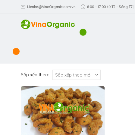
Lienhe@VinaOrganic.com.vn
8:00 - 17:00 từ T2 - Sáng T7 |
Sắp xếp theo: