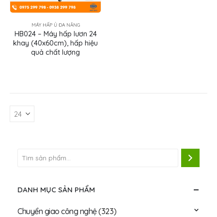
MÁY HẤP Ủ ĐA NĂNG
HB024 – Máy hấp lươn 24
khay (40x60cm), hấp hiệu
quả chất lượng
DANH MỤC SẢN PHẨM
Chuyển giao công nghệ
(323)