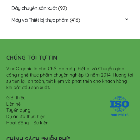
Dây chuyền sản xuất
(92)
Máy và Thiết bị thực phẩm
(416)
CHÚNG TÔI TỰ TIN
VinaOrganic là nhà Chế tạo máy thiết bị và Chuyển giao
công nghệ thực phẩm chuyên nghiệp từ năm 2014. Hướng tới
sự tiện lợi, an toàn, tiết kiệm và phát triển cho khách hàng
khi bắt đầu sản xuất.
Giới thiệu
Liên hệ
Tuyển dụng
Dự án đã thực hiện
Hoạt động – Sự kiện
CHÍNH SÁCH “MIỄN PHÍ”