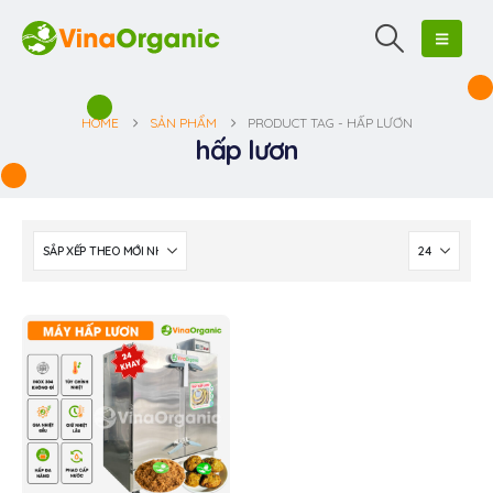
HOME
SẢN PHẨM
PRODUCT TAG -
HẤP LƯƠN
hấp lươn