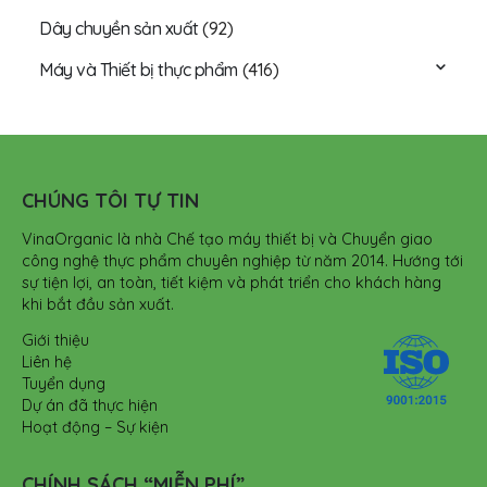
Dây chuyền sản xuất
(92)
Máy và Thiết bị thực phẩm
(416)
CHÚNG TÔI TỰ TIN
VinaOrganic là nhà Chế tạo máy thiết bị và Chuyển giao
công nghệ thực phẩm chuyên nghiệp từ năm 2014. Hướng tới
sự tiện lợi, an toàn, tiết kiệm và phát triển cho khách hàng
khi bắt đầu sản xuất.
Giới thiệu
Liên hệ
Tuyển dụng
Dự án đã thực hiện
Hoạt động – Sự kiện
CHÍNH SÁCH “MIỄN PHÍ”