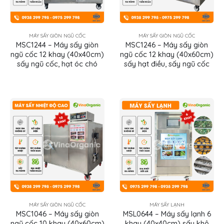
MÁY SẤY GIÒN NGŨ CỐC
MÁY SẤY GIÒN NGŨ CỐC
MSC1244 – Máy sấy giòn
MSC1246 – Máy sấy giòn
ngũ cốc 12 khay (40x40cm)
ngũ cốc 12 khay (40x60cm)
sấy ngũ cốc, hạt óc chó
sấy hạt điều, sấy ngũ cốc
MÁY SẤY GIÒN NGŨ CỐC
MÁY SẤY LẠNH
MSC1046 – Máy sấy giòn
MSL0644 – Máy sấy lạnh 6
ngũ cốc 10 khay (40x60cm)
khay (40x40cm) sấy khô