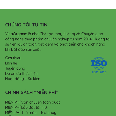
CHÚNG TÔI TỰ TIN
VinaOrganic là nhà Chế tạo máy thiết bị và Chuyển giao
công nghệ thực phẩm chuyên nghiệp từ năm 2014. Hướng tới
sự tiện lợi, an toàn, tiết kiệm và phát triển cho khách hàng
khi bắt đầu sản xuất.
Giới thiệu
Liên hệ
Tuyển dụng
Dự án đã thực hiện
Hoạt động – Sự kiện
CHÍNH SÁCH “MIỄN PHÍ”
MIỄN PHÍ Vận chuyển toàn quốc
MIỄN PHÍ Lắp đặt tận nơi
MIỄN PHÍ Thử mẫu – Test máy