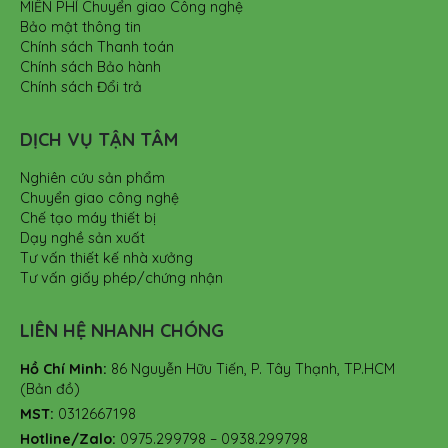
MIỄN PHÍ Chuyển giao Công nghệ
Bảo mật thông tin
Chính sách Thanh toán
Chính sách Bảo hành
Chính sách Đổi trả
DỊCH VỤ TẬN TÂM
Nghiên cứu sản phẩm
Chuyển giao công nghệ
Chế tạo máy thiết bị
Dạy nghề sản xuất
Tư vấn thiết kế nhà xưởng
Tư vấn giấy phép/chứng nhận
LIÊN HỆ NHANH CHÓNG
Hồ Chí Minh:
86 Nguyễn Hữu Tiến, P. Tây Thạnh, TP.HCM
(Bản đồ)
MST:
0312667198
Hotline/Zalo:
0975.299798 – 0938.299798