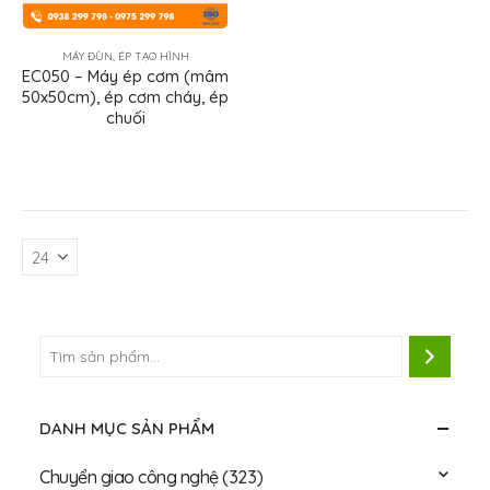
MÁY ĐÙN, ÉP TẠO HÌNH
EC050 – Máy ép cơm (mâm
50x50cm), ép cơm cháy, ép
chuối
DANH MỤC SẢN PHẨM
Chuyển giao công nghệ
(323)