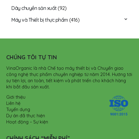
Dây chuyền sản xuất
(92)
Máy và Thiết bị thực phẩm
(416)
CHÚNG TÔI TỰ TIN
VinaOrganic là nhà Chế tạo máy thiết bị và Chuyển giao
công nghệ thực phẩm chuyên nghiệp từ năm 2014. Hướng tới
sự tiện lợi, an toàn, tiết kiệm và phát triển cho khách hàng
khi bắt đầu sản xuất.
Giới thiệu
Liên hệ
Tuyển dụng
Dự án đã thực hiện
Hoạt động – Sự kiện
CHÍNH SÁCH “MIỄN PHÍ”