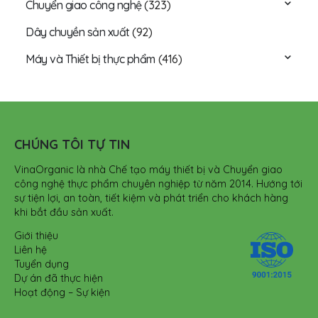
Chuyển giao công nghệ
(323)
Dây chuyền sản xuất
(92)
Máy và Thiết bị thực phẩm
(416)
CHÚNG TÔI TỰ TIN
VinaOrganic là nhà Chế tạo máy thiết bị và Chuyển giao
công nghệ thực phẩm chuyên nghiệp từ năm 2014. Hướng tới
sự tiện lợi, an toàn, tiết kiệm và phát triển cho khách hàng
khi bắt đầu sản xuất.
Giới thiệu
Liên hệ
Tuyển dụng
Dự án đã thực hiện
Hoạt động – Sự kiện