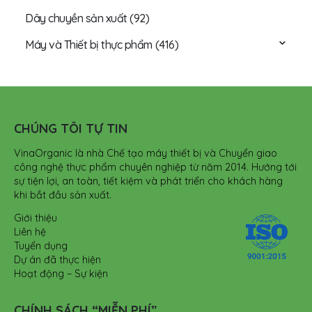
Dây chuyền sản xuất
(92)
Máy và Thiết bị thực phẩm
(416)
CHÚNG TÔI TỰ TIN
VinaOrganic là nhà Chế tạo máy thiết bị và Chuyển giao
công nghệ thực phẩm chuyên nghiệp từ năm 2014. Hướng tới
sự tiện lợi, an toàn, tiết kiệm và phát triển cho khách hàng
khi bắt đầu sản xuất.
Giới thiệu
Liên hệ
Tuyển dụng
Dự án đã thực hiện
Hoạt động – Sự kiện
CHÍNH SÁCH “MIỄN PHÍ”