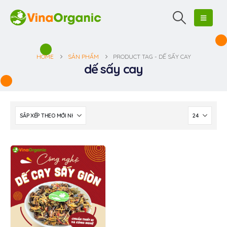
HOME
SẢN PHẨM
PRODUCT TAG -
DẾ SẤY CAY
dế sấy cay