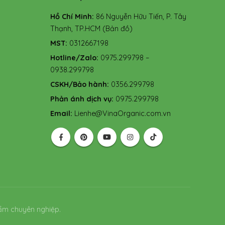
Hồ Chí Minh:
86 Nguyễn Hữu Tiến, P. Tây
Thạnh, TP.HCM
(Bản đồ)
MST:
0312667198
Hotline/Zalo:
0975.299798 –
0938.299798
CSKH/Bảo hành:
0356.299798
Phản ánh dịch vụ:
0975.299798
Email:
Lienhe@VinaOrganic.com.vn
ẩm chuyên nghiệp.