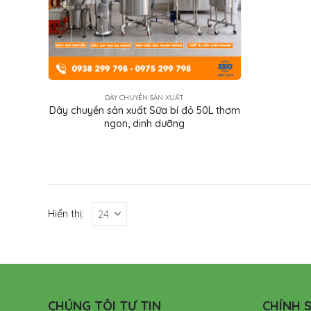
DÂY CHUYỀN SẢN XUẤT
Dây chuyền sản xuất Sữa bí đỏ 50L thơm
ngon, dinh dưỡng
Hiển thị:
CHÚNG TÔI TỰ TIN
CHÍNH S