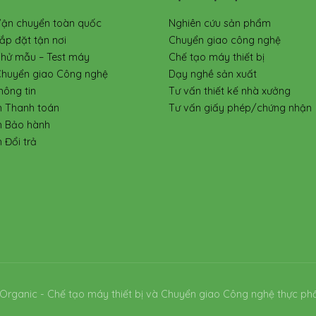
Vận chuyển toàn quốc
Nghiên cứu sản phẩm
ắp đặt tận nơi
Chuyển giao công nghệ
Thử mẫu – Test máy
Chế tạo máy thiết bị
Chuyển giao Công nghệ
Dạy nghề sản xuất
hông tin
Tư vấn thiết kế nhà xưởng
h Thanh toán
Tư vấn giấy phép/chứng nhận
h Bảo hành
 Đổi trả
Organic - Chế tạo máy thiết bị và Chuyển giao Công nghệ thực ph