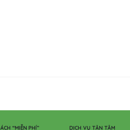
ÁCH “MIỄN PHÍ”
DỊCH VỤ TẬN TÂM