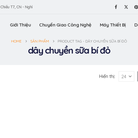
 Chiều T7, CN - Nghỉ
Giới Thiệu
Chuyển Giao Công Nghệ
Máy Thiết Bị
D
HOME
SẢN PHẨM
PRODUCT TAG -
DÂY CHUYỀN SỮA BÍ ĐỎ
dây chuyền sữa bí đỏ
Hiển thị: