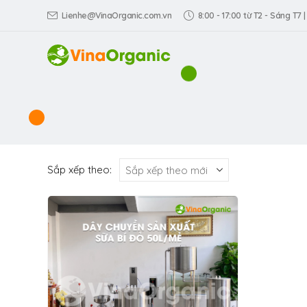
Lienhe@VinaOrganic.com.vn
8:00 - 17:00 từ T2 - Sáng T7 |
Sắp xếp theo: