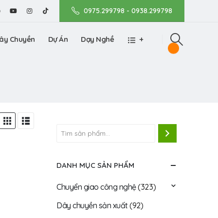
0975.299798 - 0938.299798
ây Chuyền
Dự Án
Dạy Nghề
+
DANH MỤC SẢN PHẨM
Chuyển giao công nghệ
(323)
Dây chuyền sản xuất
(92)