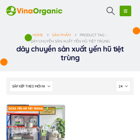
HOME
SẢN PHẨM
PRODUCT TAG -
DÂY CHUYỀN SẢN XUẤT YẾN HŨ TIỆT TRÙNG
dây chuyền sản xuất yến hũ tiệt
trùng