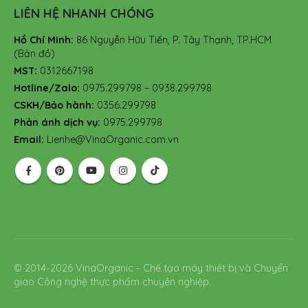
LIÊN HỆ NHANH CHÓNG
Hồ Chí Minh:
86 Nguyễn Hữu Tiến, P. Tây Thạnh, TP.HCM
(Bản đồ)
MST:
0312667198
Hotline/Zalo:
0975.299798 – 0938.299798
CSKH/Bảo hành:
0356.299798
Phản ánh dịch vụ:
0975.299798
Email:
Lienhe@VinaOrganic.com.vn
© 2014-2026 VinaOrganic - Chế tạo máy thiết bị và Chuyển
giao Công nghệ thực phẩm chuyên nghiệp.