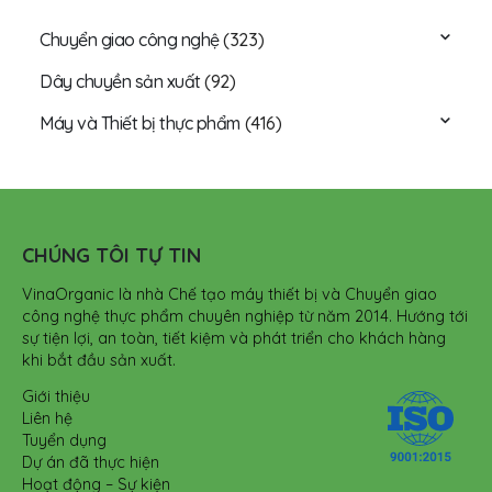
Chuyển giao công nghệ
(323)
Dây chuyền sản xuất
(92)
Máy và Thiết bị thực phẩm
(416)
CHÚNG TÔI TỰ TIN
VinaOrganic là nhà Chế tạo máy thiết bị và Chuyển giao
công nghệ thực phẩm chuyên nghiệp từ năm 2014. Hướng tới
sự tiện lợi, an toàn, tiết kiệm và phát triển cho khách hàng
khi bắt đầu sản xuất.
Giới thiệu
Liên hệ
Tuyển dụng
Dự án đã thực hiện
Hoạt động – Sự kiện