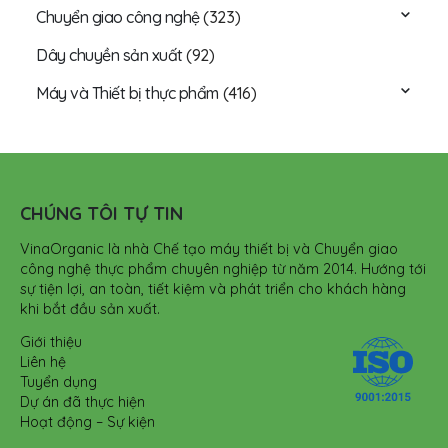
Chuyển giao công nghệ
(323)
Dây chuyền sản xuất
(92)
Máy và Thiết bị thực phẩm
(416)
CHÚNG TÔI TỰ TIN
VinaOrganic là nhà Chế tạo máy thiết bị và Chuyển giao
công nghệ thực phẩm chuyên nghiệp từ năm 2014. Hướng tới
sự tiện lợi, an toàn, tiết kiệm và phát triển cho khách hàng
khi bắt đầu sản xuất.
Giới thiệu
Liên hệ
Tuyển dụng
Dự án đã thực hiện
Hoạt động – Sự kiện