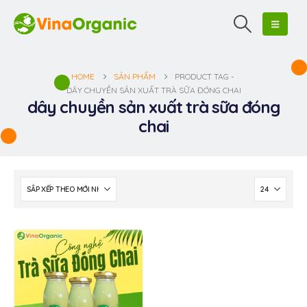
HOME
SẢN PHẨM
PRODUCT TAG -
DÂY CHUYỀN SẢN XUẤT TRÀ SỮA ĐÓNG CHAI
dây chuyền sản xuất trà sữa đóng
chai