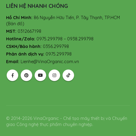
LIÊN HỆ NHANH CHÓNG
Hồ Chí Minh:
86 Nguyễn Hữu Tiến, P. Tây Thạnh, TP.HCM
(Bản đồ)
MST:
0312667198
Hotline/Zalo:
0975.299798 – 0938.299798
CSKH/Bảo hành:
0356.299798
Phản ánh dịch vụ:
0975.299798
Email:
Lienhe@VinaOrganic.com.vn
© 2014-2026 VinaOrganic - Chế tạo máy thiết bị và Chuyển
giao Công nghệ thực phẩm chuyên nghiệp.