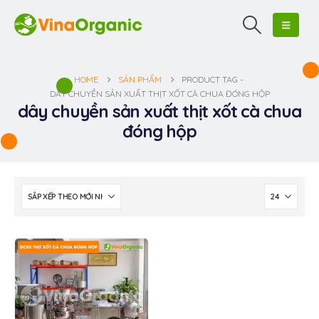
HOME
SẢN PHẨM
PRODUCT TAG -
DÂY CHUYỀN SẢN XUẤT THỊT XỐT CÀ CHUA ĐÓNG HỘP
dây chuyền sản xuất thịt xốt cà chua
đóng hộp