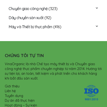
Chuyển giao công nghệ
(323)
Dây chuyền sản xuất
(92)
Máy và Thiết bị thực phẩm
(416)
CHÚNG TÔI TỰ TIN
VinaOrganic là nhà Chế tạo máy thiết bị và Chuyển giao
công nghệ thực phẩm chuyên nghiệp từ năm 2014. Hướng tới
sự tiện lợi, an toàn, tiết kiệm và phát triển cho khách hàng
khi bắt đầu sản xuất.
Giới thiệu
Liên hệ
Tuyển dụng
Dự án đã thực hiện
Hoạt động – Sự kiện