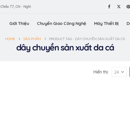
 Chiều T7, CN - Nghỉ
Giới Thiệu
Chuyển Giao Công Nghệ
Máy Thiết Bị
D
HOME
SẢN PHẨM
PRODUCT TAG -
DÂY CHUYỀN SẢN XUẤT DA CÁ
dây chuyền sản xuất da cá
Hiển thị: