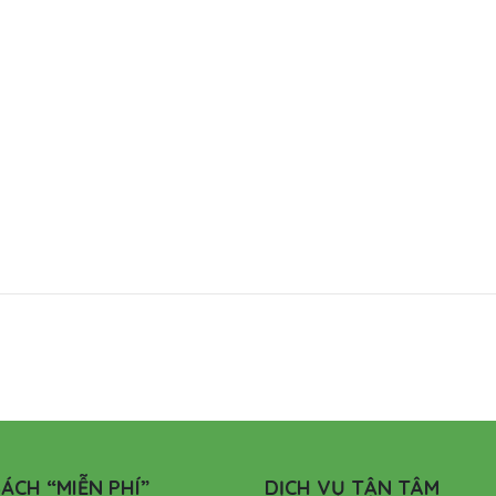
ÁCH “MIỄN PHÍ”
DỊCH VỤ TẬN TÂM