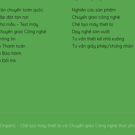
Vận chuyển toàn quốc
Nghiên cứu sản phẩm
ắp đặt tận nơi
Chuyển giao công nghệ
Thử mẫu – Test máy
Chế tạo máy thiết bị
Chuyển giao Công nghệ
Dạy nghề sản xuất
hông tin
Tư vấn thiết kế nhà xưởng
h Thanh toán
Tư vấn giấy phép/chứng nhận
h Bảo hành
 Đổi trả
Organic - Chế tạo máy thiết bị và Chuyển giao Công nghệ thực ph