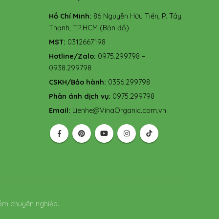
Hồ Chí Minh:
86 Nguyễn Hữu Tiến, P. Tây
Thạnh, TP.HCM
(Bản đồ)
MST:
0312667198
Hotline/Zalo:
0975.299798 –
0938.299798
CSKH/Bảo hành:
0356.299798
Phản ánh dịch vụ:
0975.299798
Email:
Lienhe@VinaOrganic.com.vn
ẩm chuyên nghiệp.