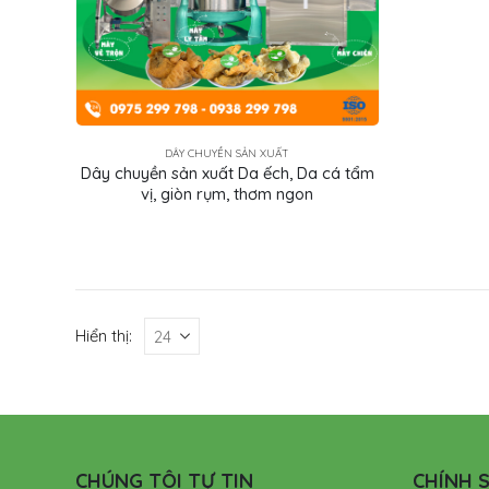
DÂY CHUYỀN SẢN XUẤT
Dây chuyền sản xuất Da ếch, Da cá tẩm
vị, giòn rụm, thơm ngon
Hiển thị:
CHÚNG TÔI TỰ TIN
CHÍNH S