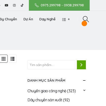
0975.299798 - 0938.299798
ây Chuyền
Dự Án
Dạy Nghề
+
DANH MỤC SẢN PHẨM
Chuyển giao công nghệ
(323)
Dây chuyền sản xuất
(92)