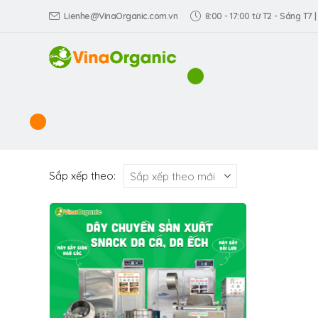
Lienhe@VinaOrganic.com.vn
8:00 - 17:00 từ T2 - Sáng T7 |
Sắp xếp theo: