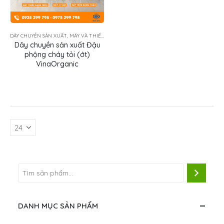
DÂY CHUYỀN SẢN XUẤT
,
MÁY VÀ THIẾT BỊ THỰC PHẨM
Dây chuyền sản xuất Đậu
phộng cháy tỏi (ớt)
VinaOrganic
DANH MỤC SẢN PHẨM