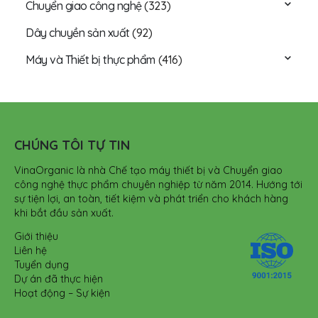
Chuyển giao công nghệ
(323)
Dây chuyền sản xuất
(92)
Máy và Thiết bị thực phẩm
(416)
CHÚNG TÔI TỰ TIN
VinaOrganic là nhà Chế tạo máy thiết bị và Chuyển giao
công nghệ thực phẩm chuyên nghiệp từ năm 2014. Hướng tới
sự tiện lợi, an toàn, tiết kiệm và phát triển cho khách hàng
khi bắt đầu sản xuất.
Giới thiệu
Liên hệ
Tuyển dụng
Dự án đã thực hiện
Hoạt động – Sự kiện