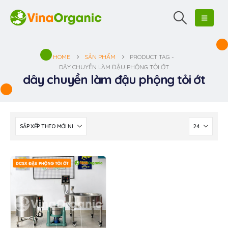
HOME
SẢN PHẨM
PRODUCT TAG -
DÂY CHUYỀN LÀM ĐẬU PHỘNG TỎI ỚT
dây chuyền làm đậu phộng tỏi ớt