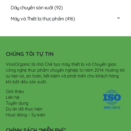
Dây chuyền sản xuất
(92)
Máy và Thiết bị thực phẩm
(416)
CHÚNG TÔI TỰ TIN
VinaOrganic là nhà Chế tạo máy thiết bị và Chuyển giao
công nghệ thực phẩm chuyên nghiệp từ năm 2014. Hướng tới
sự tiện lợi, an toàn, tiết kiệm và phát triển cho khách hàng
khi bắt đầu sản xuất.
Giới thiệu
Liên hệ
Tuyển dụng
Dự án đã thực hiện
Hoạt động – Sự kiện
CHÍNH SÁCH “MIỄN PHÍ”