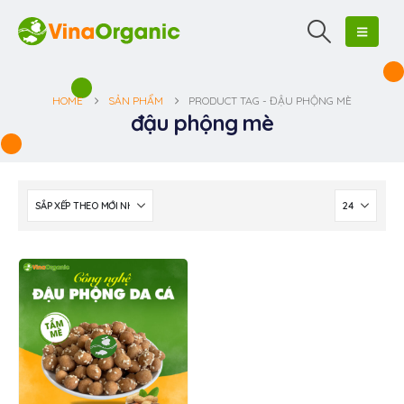
HOME
SẢN PHẨM
PRODUCT TAG -
ĐẬU PHỘNG MÈ
đậu phộng mè