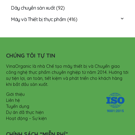
Dây chuyền sản xuất
(92)
Máy và Thiết bị thực phẩm
(416)
CHÚNG TÔI TỰ TIN
VinaOrganic là nhà Chế tạo máy thiết bị và Chuyển giao
công nghệ thực phẩm chuyên nghiệp từ năm 2014. Hướng tới
sự tiện lợi, an toàn, tiết kiệm và phát triển cho khách hàng
khi bắt đầu sản xuất.
Giới thiệu
Liên hệ
Tuyển dụng
Dự án đã thực hiện
Hoạt động – Sự kiện
CHÍNH SÁCH “MIỄN PHÍ”