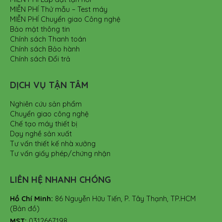
MIỄN PHÍ Thử mẫu – Test máy
MIỄN PHÍ Chuyển giao Công nghệ
Bảo mật thông tin
Chính sách Thanh toán
Chính sách Bảo hành
Chính sách Đổi trả
DỊCH VỤ TẬN TÂM
Nghiên cứu sản phẩm
Chuyển giao công nghệ
Chế tạo máy thiết bị
Dạy nghề sản xuất
Tư vấn thiết kế nhà xưởng
Tư vấn giấy phép/chứng nhận
LIÊN HỆ NHANH CHÓNG
Hồ Chí Minh:
86 Nguyễn Hữu Tiến, P. Tây Thạnh, TP.HCM
(Bản đồ)
MST:
0312667198