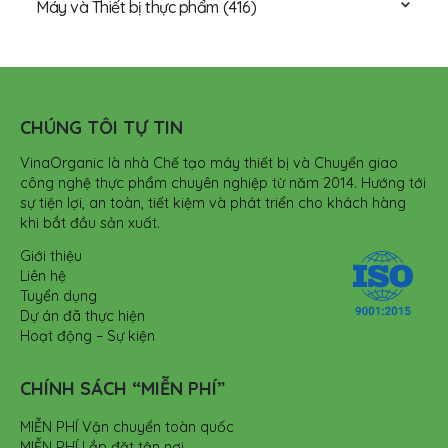
Máy và Thiết bị thực phẩm
(416)
CHÚNG TÔI TỰ TIN
VinaOrganic là nhà Chế tạo máy thiết bị và Chuyển giao
công nghệ thực phẩm chuyên nghiệp từ năm 2014. Hướng tới
sự tiện lợi, an toàn, tiết kiệm và phát triển cho khách hàng
khi bắt đầu sản xuất.
Giới thiệu
Liên hệ
Tuyển dụng
Dự án đã thực hiện
Hoạt động – Sự kiện
CHÍNH SÁCH “MIỄN PHÍ”
MIỄN PHÍ Vận chuyển toàn quốc
MIỄN PHÍ Lắp đặt tận nơi