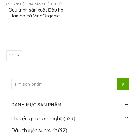
CÔNG NGHỆ NÔNG SẢN CHIÊN THƯỜNG TẨM GIA VỊ
Quy trình sản xuất Đậu hà
lan da cá VinaOrganic
DANH MỤC SẢN PHẨM
Chuyển giao công nghệ
(323)
Dây chuyền sản xuất
(92)