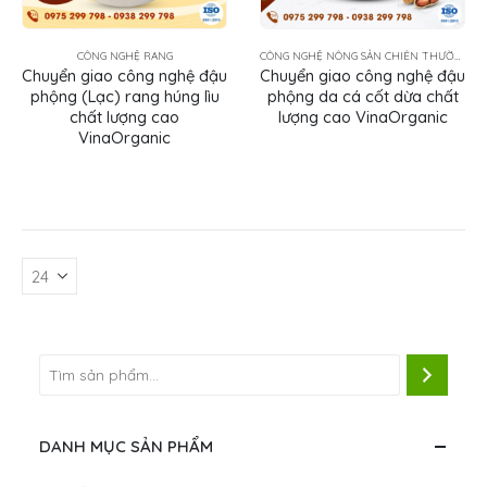
CÔNG NGHỆ RANG
CÔNG NGHỆ NÔNG SẢN CHIÊN THƯỜNG TẨM GIA VỊ
Chuyển giao công nghệ đậu
Chuyển giao công nghệ đậu
phộng (Lạc) rang húng lìu
phộng da cá cốt dừa chất
chất lượng cao
lượng cao VinaOrganic
VinaOrganic
DANH MỤC SẢN PHẨM