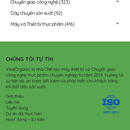
Chuyển giao công nghệ
(323)
Dây chuyền sản xuất
(92)
Máy và Thiết bị thực phẩm
(416)
CHÚNG TÔI TỰ TIN
VinaOrganic là nhà Chế tạo máy thiết bị và Chuyển giao
công nghệ thực phẩm chuyên nghiệp từ năm 2014. Hướng tới
sự tiện lợi, an toàn, tiết kiệm và phát triển cho khách hàng
khi bắt đầu sản xuất.
Giới thiệu
Liên hệ
Tuyển dụng
Dự án đã thực hiện
Hoạt động – Sự kiện