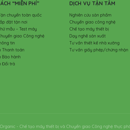
ÁCH “MIỄN PHÍ”
DỊCH VỤ TẬN TÂM
Vận chuyển toàn quốc
Nghiên cứu sản phẩm
ắp đặt tận nơi
Chuyển giao công nghệ
Thử mẫu – Test máy
Chế tạo máy thiết bị
Chuyển giao Công nghệ
Dạy nghề sản xuất
hông tin
Tư vấn thiết kế nhà xưởng
h Thanh toán
Tư vấn giấy phép/chứng nhận
h Bảo hành
 Đổi trả
Organic - Chế tạo máy thiết bị và Chuyển giao Công nghệ thực ph