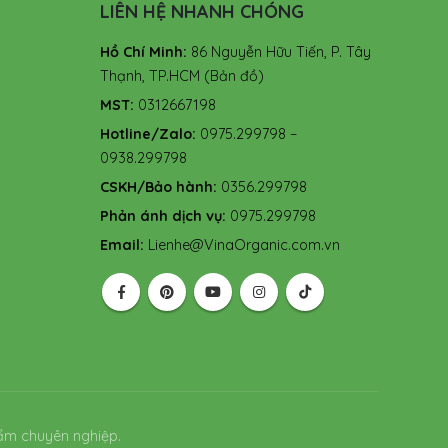
LIÊN HỆ NHANH CHÓNG
Hồ Chí Minh:
86 Nguyễn Hữu Tiến, P. Tây
Thạnh, TP.HCM
(Bản đồ)
MST:
0312667198
Hotline/Zalo:
0975.299798 –
0938.299798
CSKH/Bảo hành:
0356.299798
Phản ánh dịch vụ:
0975.299798
Email:
Lienhe@VinaOrganic.com.vn
ẩm chuyên nghiệp.