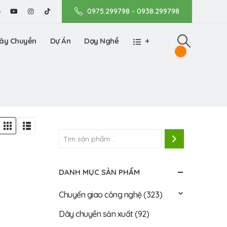
0975.299798 - 0938.299798
ây Chuyền
Dự Án
Dạy Nghề
+
DANH MỤC SẢN PHẨM
Chuyển giao công nghệ
(323)
Dây chuyền sản xuất
(92)