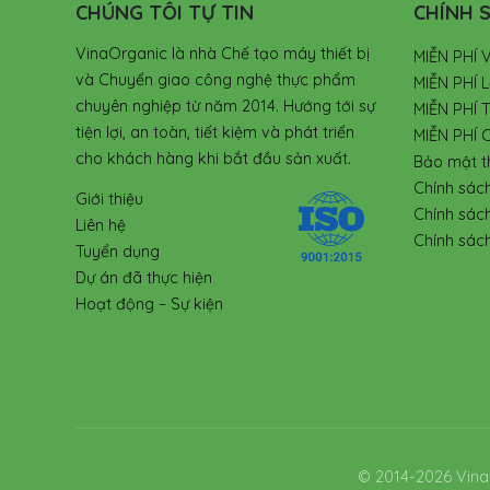
CHÚNG TÔI TỰ TIN
CHÍNH S
VinaOrganic là nhà Chế tạo máy thiết bị
MIỄN PHÍ 
và Chuyển giao công nghệ thực phẩm
MIỄN PHÍ L
chuyên nghiệp từ năm 2014. Hướng tới sự
MIỄN PHÍ 
tiện lợi, an toàn, tiết kiệm và phát triển
MIỄN PHÍ 
cho khách hàng khi bắt đầu sản xuất.
Bảo mật t
Chính sác
Giới thiệu
Chính sác
Liên hệ
Chính sách
Tuyển dụng
Dự án đã thực hiện
Hoạt động – Sự kiện
© 2014-2026 Vina