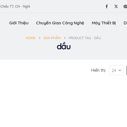
 Chiều T7, CN - Nghỉ
Giới Thiệu
Chuyển Giao Công Nghệ
Máy Thiết Bị
D
HOME
SẢN PHẨM
PRODUCT TAG -
DẦU
dầu
Hiển thị: