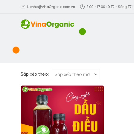
Lienhe@VinaOrganic.com.vn
8:00 - 17:00 từ T2 - Sáng T7 |
Sắp xếp theo: