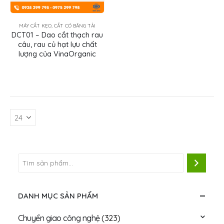
MÁY CẮT KẸO, CẮT CÓ BĂNG TẢI
DCT01 – Dao cắt thạch rau
câu, rau củ hạt lựu chất
lượng của VinaOrganic
DANH MỤC SẢN PHẨM
Chuyển giao công nghệ
(323)