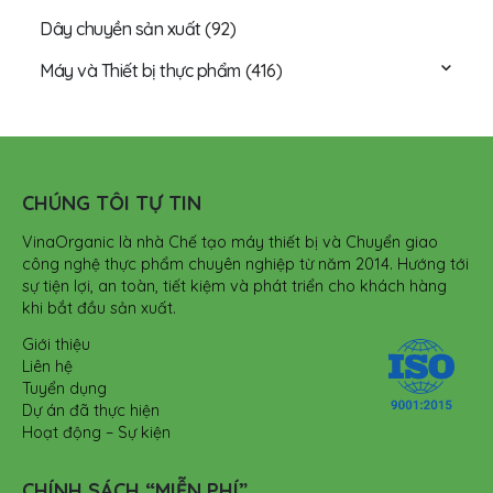
Dây chuyền sản xuất
(92)
Máy và Thiết bị thực phẩm
(416)
CHÚNG TÔI TỰ TIN
VinaOrganic là nhà Chế tạo máy thiết bị và Chuyển giao
công nghệ thực phẩm chuyên nghiệp từ năm 2014. Hướng tới
sự tiện lợi, an toàn, tiết kiệm và phát triển cho khách hàng
khi bắt đầu sản xuất.
Giới thiệu
Liên hệ
Tuyển dụng
Dự án đã thực hiện
Hoạt động – Sự kiện
CHÍNH SÁCH “MIỄN PHÍ”