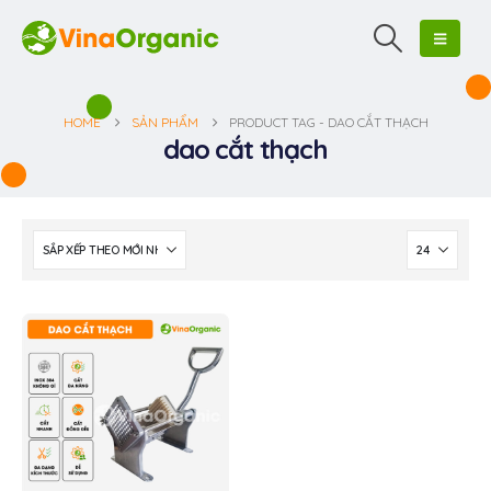
HOME
SẢN PHẨM
PRODUCT TAG -
DAO CẮT THẠCH
dao cắt thạch