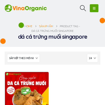
HOME
SẢN PHẨM
PRODUCT TAG -
DÁ CÁ TRỨNG MUỐI SINGAPORE
dá cá trứng muối singapore