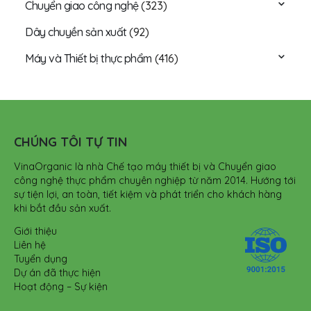
Chuyển giao công nghệ
(323)
Dây chuyền sản xuất
(92)
Máy và Thiết bị thực phẩm
(416)
CHÚNG TÔI TỰ TIN
VinaOrganic là nhà Chế tạo máy thiết bị và Chuyển giao
công nghệ thực phẩm chuyên nghiệp từ năm 2014. Hướng tới
sự tiện lợi, an toàn, tiết kiệm và phát triển cho khách hàng
khi bắt đầu sản xuất.
Giới thiệu
Liên hệ
Tuyển dụng
Dự án đã thực hiện
Hoạt động – Sự kiện