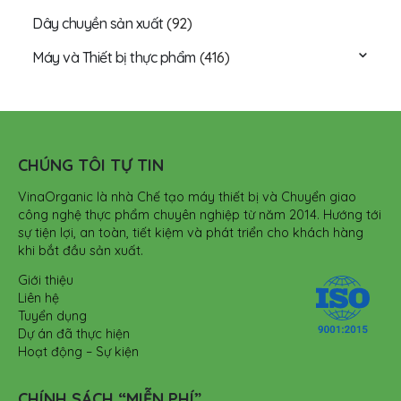
Dây chuyền sản xuất
(92)
Máy và Thiết bị thực phẩm
(416)
CHÚNG TÔI TỰ TIN
VinaOrganic là nhà Chế tạo máy thiết bị và Chuyển giao
công nghệ thực phẩm chuyên nghiệp từ năm 2014. Hướng tới
sự tiện lợi, an toàn, tiết kiệm và phát triển cho khách hàng
khi bắt đầu sản xuất.
Giới thiệu
Liên hệ
Tuyển dụng
Dự án đã thực hiện
Hoạt động – Sự kiện
CHÍNH SÁCH “MIỄN PHÍ”