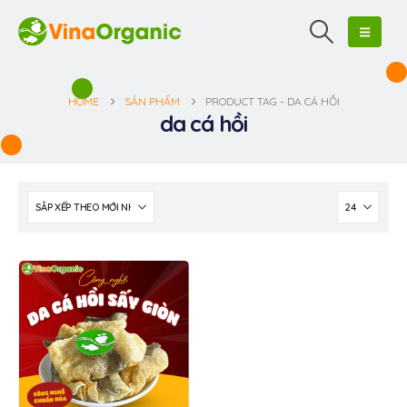
HOME
SẢN PHẨM
PRODUCT TAG -
DA CÁ HỒI
da cá hồi