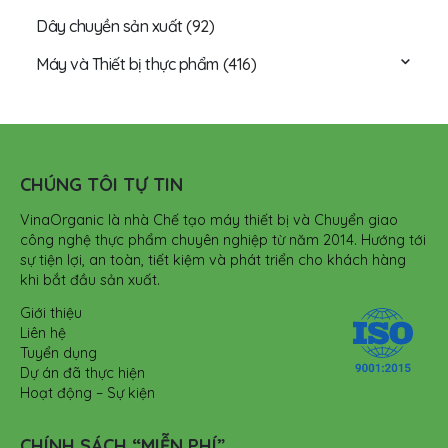
Dây chuyền sản xuất
(92)
Máy và Thiết bị thực phẩm
(416)
CHÚNG TÔI TỰ TIN
VinaOrganic là nhà Chế tạo máy thiết bị và Chuyển giao
công nghệ thực phẩm chuyên nghiệp từ năm 2014. Hướng tới
sự tiện lợi, an toàn, tiết kiệm và phát triển cho khách hàng
khi bắt đầu sản xuất.
Giới thiệu
Liên hệ
Tuyển dụng
Dự án đã thực hiện
Hoạt động – Sự kiện
CHÍNH SÁCH “MIỄN PHÍ”