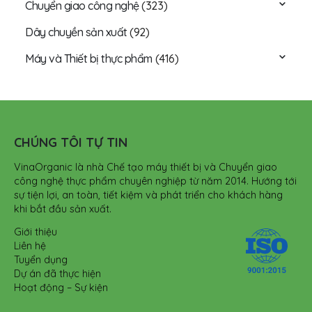
Chuyển giao công nghệ
(323)
Dây chuyền sản xuất
(92)
Máy và Thiết bị thực phẩm
(416)
CHÚNG TÔI TỰ TIN
VinaOrganic là nhà Chế tạo máy thiết bị và Chuyển giao
công nghệ thực phẩm chuyên nghiệp từ năm 2014. Hướng tới
sự tiện lợi, an toàn, tiết kiệm và phát triển cho khách hàng
khi bắt đầu sản xuất.
Giới thiệu
Liên hệ
Tuyển dụng
Dự án đã thực hiện
Hoạt động – Sự kiện