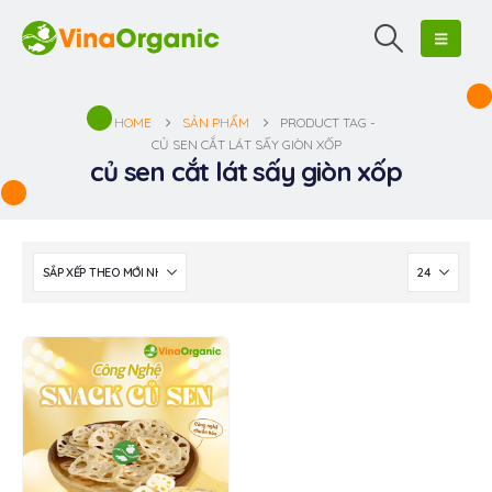
HOME
SẢN PHẨM
PRODUCT TAG -
CỦ SEN CẮT LÁT SẤY GIÒN XỐP
củ sen cắt lát sấy giòn xốp