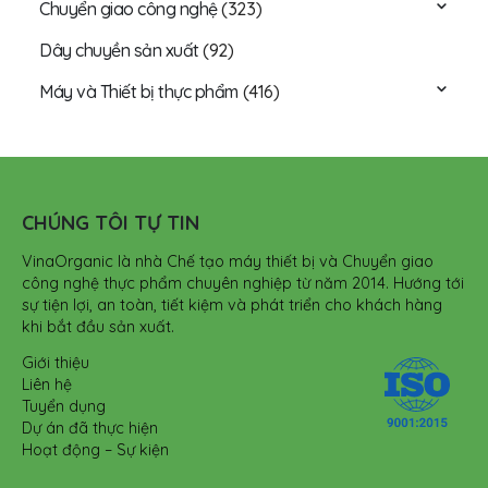
Chuyển giao công nghệ
(323)
Dây chuyền sản xuất
(92)
Máy và Thiết bị thực phẩm
(416)
CHÚNG TÔI TỰ TIN
VinaOrganic là nhà Chế tạo máy thiết bị và Chuyển giao
công nghệ thực phẩm chuyên nghiệp từ năm 2014. Hướng tới
sự tiện lợi, an toàn, tiết kiệm và phát triển cho khách hàng
khi bắt đầu sản xuất.
Giới thiệu
Liên hệ
Tuyển dụng
Dự án đã thực hiện
Hoạt động – Sự kiện