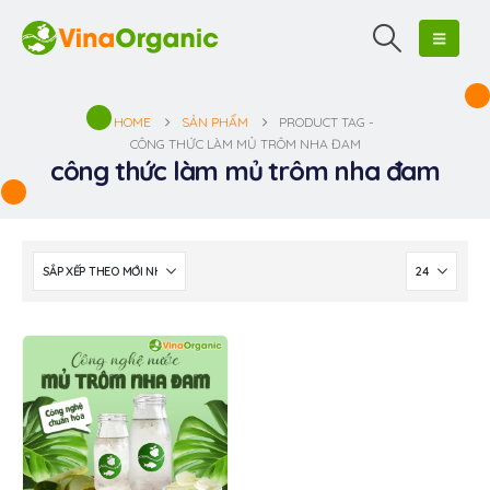
HOME
SẢN PHẨM
PRODUCT TAG -
CÔNG THỨC LÀM MỦ TRÔM NHA ĐAM
công thức làm mủ trôm nha đam