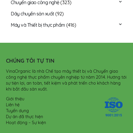
Chuyển giao công nghệ
(323)
Dây chuyền sản xuất
(92)
Máy và Thiết bị thực phẩm
(416)
CHÚNG TÔI TỰ TIN
VinaOrganic là nhà Chế tạo máy thiết bị và Chuyển giao
công nghệ thực phẩm chuyên nghiệp từ năm 2014. Hướng tới
sự tiện lợi, an toàn, tiết kiệm và phát triển cho khách hàng
khi bắt đầu sản xuất.
Giới thiệu
Liên hệ
Tuyển dụng
Dự án đã thực hiện
Hoạt động – Sự kiện