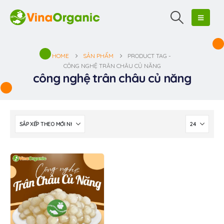
HOME
SẢN PHẨM
PRODUCT TAG -
CÔNG NGHỆ TRÂN CHÂU CỦ NĂNG
công nghệ trân châu củ năng