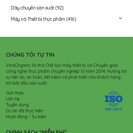
Dây chuyền sản xuất
(92)
Máy và Thiết bị thực phẩm
(416)
CHÚNG TÔI TỰ TIN
VinaOrganic là nhà Chế tạo máy thiết bị và Chuyển giao
công nghệ thực phẩm chuyên nghiệp từ năm 2014. Hướng tới
sự tiện lợi, an toàn, tiết kiệm và phát triển cho khách hàng
khi bắt đầu sản xuất.
Giới thiệu
Liên hệ
Tuyển dụng
Dự án đã thực hiện
Hoạt động – Sự kiện
CHÍNH SÁCH “MIỄN PHÍ”