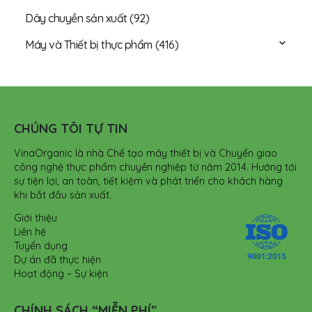
Dây chuyền sản xuất
(92)
Máy và Thiết bị thực phẩm
(416)
CHÚNG TÔI TỰ TIN
VinaOrganic là nhà Chế tạo máy thiết bị và Chuyển giao
công nghệ thực phẩm chuyên nghiệp từ năm 2014. Hướng tới
sự tiện lợi, an toàn, tiết kiệm và phát triển cho khách hàng
khi bắt đầu sản xuất.
Giới thiệu
Liên hệ
Tuyển dụng
Dự án đã thực hiện
Hoạt động – Sự kiện
CHÍNH SÁCH “MIỄN PHÍ”