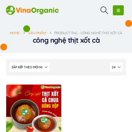
HOME
SẢN PHẨM
PRODUCT TAG -
CÔNG NGHỆ THỊT XỐT CÀ
công nghệ thịt xốt cà