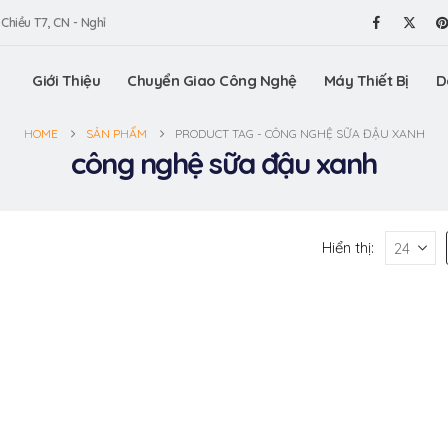
 Chiều T7, CN - Nghỉ
Giới Thiệu
Chuyển Giao Công Nghệ
Máy Thiết Bị
D
HOME
SẢN PHẨM
PRODUCT TAG -
CÔNG NGHỆ SỮA ĐẬU XANH
công nghệ sữa đậu xanh
Hiển thị: