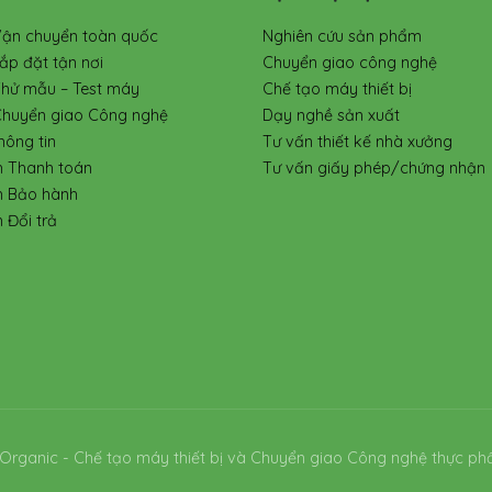
Vận chuyển toàn quốc
Nghiên cứu sản phẩm
ắp đặt tận nơi
Chuyển giao công nghệ
Thử mẫu – Test máy
Chế tạo máy thiết bị
Chuyển giao Công nghệ
Dạy nghề sản xuất
hông tin
Tư vấn thiết kế nhà xưởng
h Thanh toán
Tư vấn giấy phép/chứng nhận
h Bảo hành
 Đổi trả
Organic - Chế tạo máy thiết bị và Chuyển giao Công nghệ thực ph