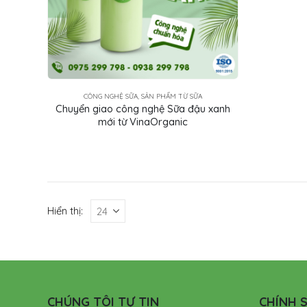
CÔNG NGHỆ SỮA, SẢN PHẨM TỪ SỮA
Chuyển giao công nghệ Sữa đậu xanh
mới từ VinaOrganic
Hiển thị:
CHÚNG TÔI TỰ TIN
CHÍNH S