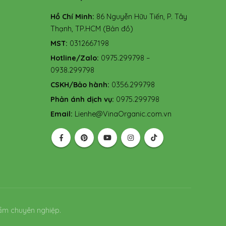
Hồ Chí Minh:
86 Nguyễn Hữu Tiến, P. Tây
Thạnh, TP.HCM
(Bản đồ)
MST:
0312667198
Hotline/Zalo:
0975.299798 –
0938.299798
CSKH/Bảo hành:
0356.299798
Phản ánh dịch vụ:
0975.299798
Email:
Lienhe@VinaOrganic.com.vn
ẩm chuyên nghiệp.