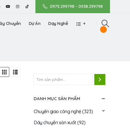
0975.299798 - 0938.299798
ây Chuyền
Dự Án
Dạy Nghề
+
DANH MỤC SẢN PHẨM
Chuyển giao công nghệ
(323)
Dây chuyền sản xuất
(92)