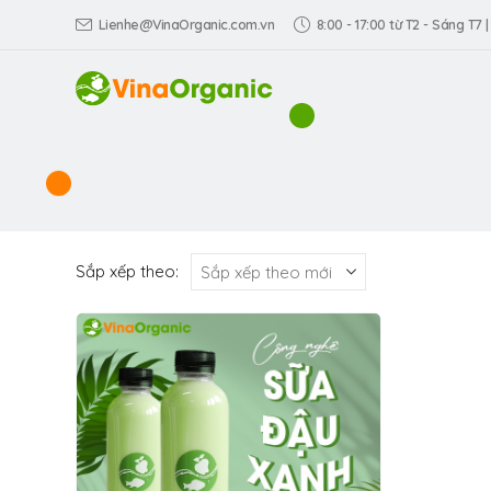
Lienhe@VinaOrganic.com.vn
8:00 - 17:00 từ T2 - Sáng T7 |
Sắp xếp theo: