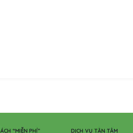
ÁCH “MIỄN PHÍ”
DỊCH VỤ TẬN TÂM