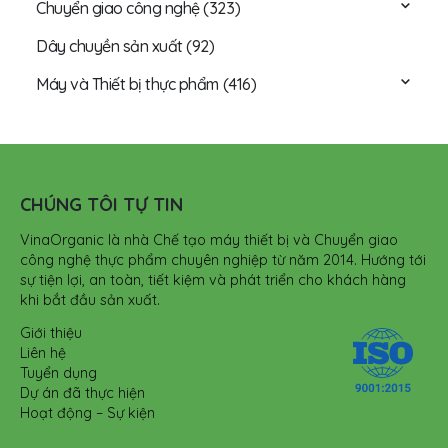
Chuyển giao công nghệ
(323)
Dây chuyền sản xuất
(92)
Máy và Thiết bị thực phẩm
(416)
CHÚNG TÔI TỰ TIN
VinaOrganic là nhà Chế tạo máy thiết bị và Chuyển giao
công nghệ thực phẩm chuyên nghiệp từ năm 2014. Hướng tới
sự tiện lợi, an toàn, tiết kiệm và phát triển cho khách hàng
khi bắt đầu sản xuất.
Giới thiệu
Liên hệ
Tuyển dụng
Dự án đã thực hiện
Hoạt động – Sự kiện