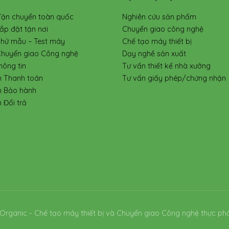
Vận chuyển toàn quốc
Nghiên cứu sản phẩm
ắp đặt tận nơi
Chuyển giao công nghệ
Thử mẫu – Test máy
Chế tạo máy thiết bị
Chuyển giao Công nghệ
Dạy nghề sản xuất
hông tin
Tư vấn thiết kế nhà xưởng
h Thanh toán
Tư vấn giấy phép/chứng nhận
h Bảo hành
 Đổi trả
Organic - Chế tạo máy thiết bị và Chuyển giao Công nghệ thực ph