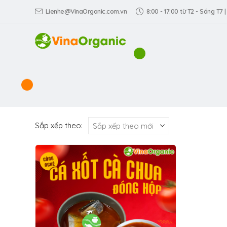
Lienhe@VinaOrganic.com.vn
8:00 - 17:00 từ T2 - Sáng T7 |
Sắp xếp theo: