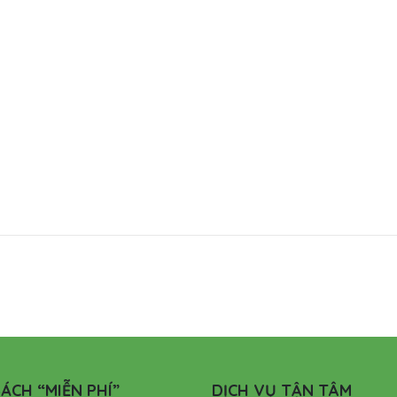
ÁCH “MIỄN PHÍ”
DỊCH VỤ TẬN TÂM