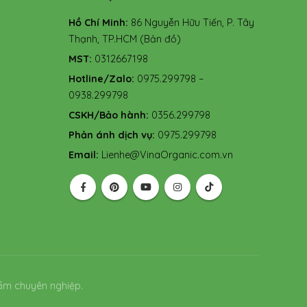
Hồ Chí Minh:
86 Nguyễn Hữu Tiến, P. Tây
Thạnh, TP.HCM
(Bản đồ)
MST:
0312667198
Hotline/Zalo:
0975.299798 –
0938.299798
CSKH/Bảo hành:
0356.299798
Phản ánh dịch vụ:
0975.299798
Email:
Lienhe@VinaOrganic.com.vn
ẩm chuyên nghiệp.