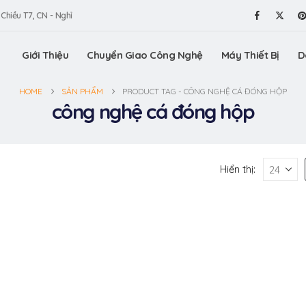
 Chiều T7, CN - Nghỉ
Giới Thiệu
Chuyển Giao Công Nghệ
Máy Thiết Bị
D
HOME
SẢN PHẨM
PRODUCT TAG -
CÔNG NGHỆ CÁ ĐÓNG HỘP
công nghệ cá đóng hộp
Hiển thị: