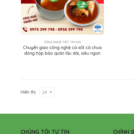
CÔNG NGHỆ TIỆT TRÙNG
Chuyển giao công nghệ cá xốt cà chua
đóng hộp bảo quản lâu dài, siêu ngon
Hiển thị:
CHÚNG TÔI TỰ TIN
CHÍNH S