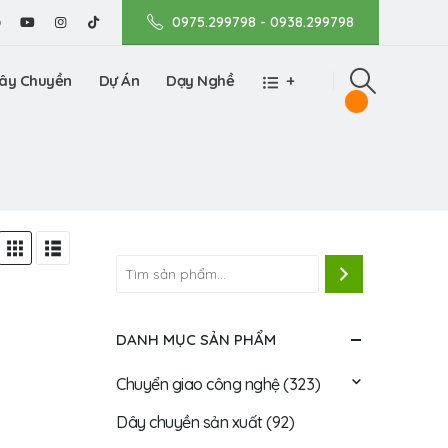
0975.299798 - 0938.299798
ây Chuyền
Dự Án
Dạy Nghề
+
DANH MỤC SẢN PHẨM
Chuyển giao công nghệ
(323)
Dây chuyền sản xuất
(92)