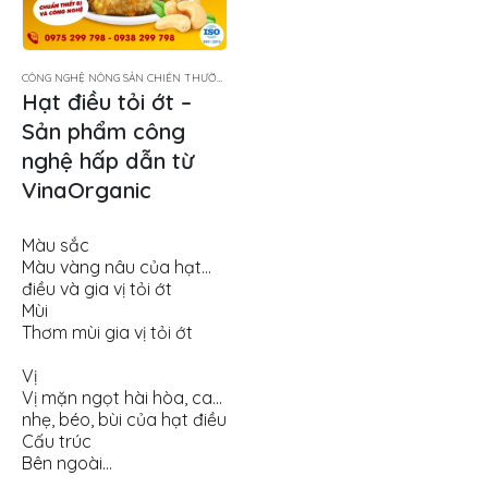
CÔNG NGHỆ NÔNG SẢN CHIÊN THƯỜNG TẨM GIA VỊ
Hạt điều tỏi ớt –
Sản phẩm công
nghệ hấp dẫn từ
VinaOrganic
Màu sắc
Màu vàng nâu của hạt
điều và gia vị tỏi ớt
Mùi
Thơm mùi gia vị tỏi ớt
Vị
Vị mặn ngọt hài hòa, cay
nhẹ, béo, bùi của hạt điều
Cấu trúc
Bên ngoài…