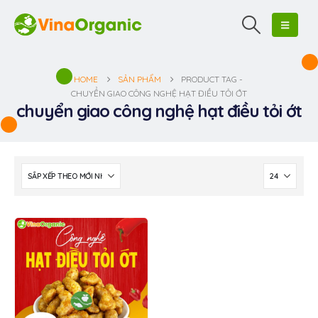
HOME
SẢN PHẨM
PRODUCT TAG -
CHUYỂN GIAO CÔNG NGHỆ HẠT ĐIỀU TỎI ỚT
chuyển giao công nghệ hạt điều tỏi ớt