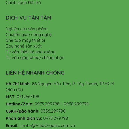
Chính sách Đổi trả
DỊCH VỤ TẬN TÂM
Nghiên cứu sản phẩm
Chuyển giao công nghệ
Chế tạo máy thiết bị
Dạy nghề sản xuất
Tư vấn thiết kế nhà xưởng
Tư vấn giấy phép/chứng nhận
LIÊN HỆ NHANH CHÓNG
Hồ Chí Minh:
86 Nguyễn Hữu Tiến, P. Tây Thạnh, TP.HCM
(Bản đồ)
MST:
0312667198
Hotline/Zalo:
0975.299798 – 0938.299798
CSKH/Bảo hành:
0356.299798
Phản ánh dịch vụ:
0975.299798
Email:
Lienhe@VinaOrganic.com.vn