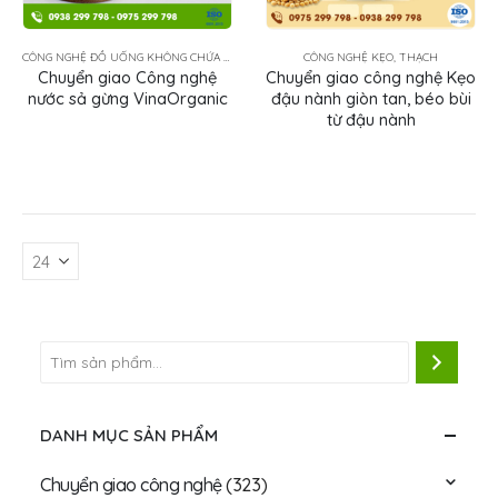
CÔNG NGHỆ ĐỒ UỐNG KHÔNG CHỨA SỮA
CÔNG NGHỆ KẸO, THẠCH
Chuyển giao Công nghệ
Chuyển giao công nghệ Kẹo
nước sả gừng VinaOrganic
đậu nành giòn tan, béo bùi
từ đậu nành
DANH MỤC SẢN PHẨM
Chuyển giao công nghệ
(323)