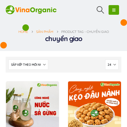
HOME
SẢN PHẨM
PRODUCT TAG -
CHUYỂN GIAO
chuyển giao