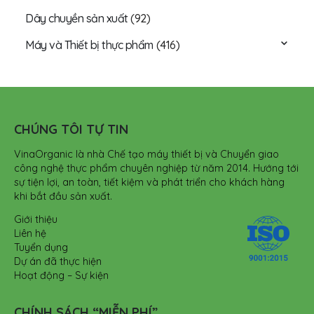
Dây chuyền sản xuất
(92)
Máy và Thiết bị thực phẩm
(416)
CHÚNG TÔI TỰ TIN
VinaOrganic là nhà Chế tạo máy thiết bị và Chuyển giao
công nghệ thực phẩm chuyên nghiệp từ năm 2014. Hướng tới
sự tiện lợi, an toàn, tiết kiệm và phát triển cho khách hàng
khi bắt đầu sản xuất.
Giới thiệu
Liên hệ
Tuyển dụng
Dự án đã thực hiện
Hoạt động – Sự kiện
CHÍNH SÁCH “MIỄN PHÍ”