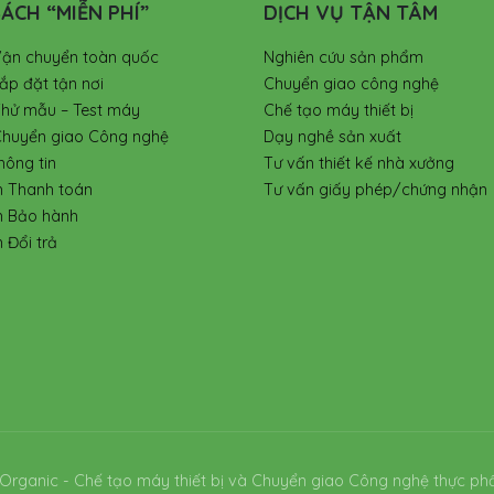
ÁCH “MIỄN PHÍ”
DỊCH VỤ TẬN TÂM
Vận chuyển toàn quốc
Nghiên cứu sản phẩm
ắp đặt tận nơi
Chuyển giao công nghệ
Thử mẫu – Test máy
Chế tạo máy thiết bị
Chuyển giao Công nghệ
Dạy nghề sản xuất
hông tin
Tư vấn thiết kế nhà xưởng
h Thanh toán
Tư vấn giấy phép/chứng nhận
h Bảo hành
 Đổi trả
Organic - Chế tạo máy thiết bị và Chuyển giao Công nghệ thực ph