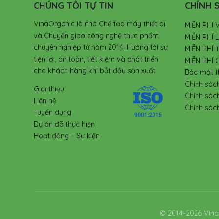
CHÚNG TÔI TỰ TIN
CHÍNH S
VinaOrganic là nhà Chế tạo máy thiết bị
MIỄN PHÍ 
và Chuyển giao công nghệ thực phẩm
MIỄN PHÍ L
chuyên nghiệp từ năm 2014. Hướng tới sự
MIỄN PHÍ 
tiện lợi, an toàn, tiết kiệm và phát triển
MIỄN PHÍ 
cho khách hàng khi bắt đầu sản xuất.
Bảo mật t
Chính sác
Giới thiệu
Chính sác
Liên hệ
Chính sách
Tuyển dụng
Dự án đã thực hiện
Hoạt động – Sự kiện
© 2014-2026 Vina