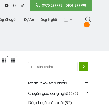
0975.299798 - 0938.299798
ây Chuyền
Dự Án
Dạy Nghề
+
G
DANH MỤC SẢN PHẨM
Chuyển giao công nghệ
(323)
Dây chuyền sản xuất
(92)