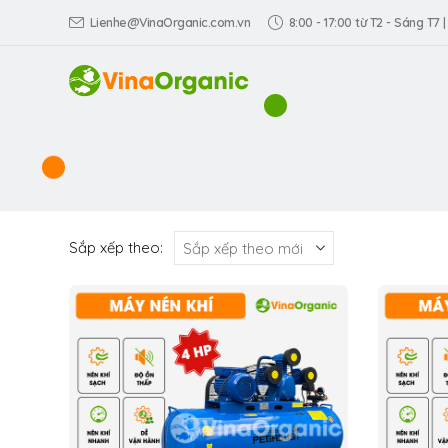
Lienhe@VinaOrganic.com.vn
8:00 - 17:00 từ T2 - Sáng T7 |
Sắp xếp theo: