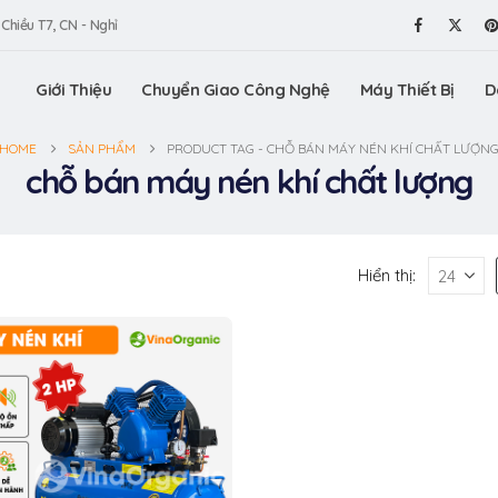
 Chiều T7, CN - Nghỉ
Giới Thiệu
Chuyển Giao Công Nghệ
Máy Thiết Bị
D
HOME
SẢN PHẨM
PRODUCT TAG -
CHỖ BÁN MÁY NÉN KHÍ CHẤT LƯỢN
chỗ bán máy nén khí chất lượng
Hiển thị: