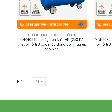
THIẾT BỊ, PHỤ TÙNG, DỤNG CỤ HỖ TRỢ
THIẾ
MNK40230 – Máy nén khí 4HP (230 lít),
MNK2070 – 
thiết bị hỗ trợ các máy đóng gói, máy ép
bị hỗ tr
tạo hình
Hiển thị: