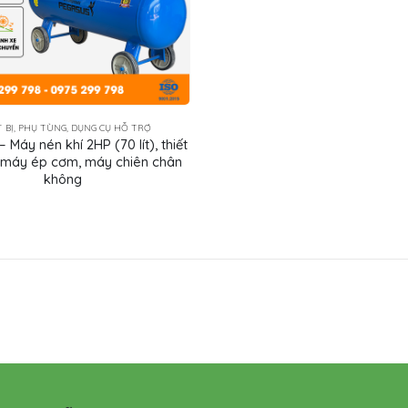
T BỊ, PHỤ TÙNG, DỤNG CỤ HỖ TRỢ
Máy nén khí 2HP (70 lít), thiết
ợ máy ép cơm, máy chiên chân
không