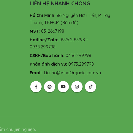
LIÊN HỆ NHANH CHÓNG
Hồ Chí Minh:
86 Nguyễn Hữu Tiến, P. Tây
Thạnh, TP.HCM
(Bản đồ)
MST:
0312667198
Hotline/Zalo:
0975.299798 –
0938.299798
CSKH/Bảo hành:
0356.299798
Phản ánh dịch vụ:
0975.299798
Email:
Lienhe@VinaOrganic.com.vn
ẩm chuyên nghiệp.