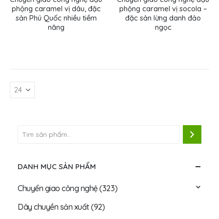
phộng caramel vị dâu, đặc
phộng caramel vị socola –
sản Phú Quốc nhiều tiềm
đặc sản lừng danh đảo
năng
ngọc
DANH MỤC SẢN PHẨM
Chuyển giao công nghệ
(323)
Dây chuyền sản xuất
(92)