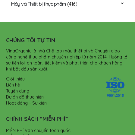
Máy và Thiết bị thực phẩm
(416)
CHÚNG TÔI TỰ TIN
VinaOrganic là nhà Chế tạo máy thiết bị và Chuyển giao
công nghệ thực phẩm chuyên nghiệp từ năm 2014. Hướng tới
sự tiện lợi, an toàn, tiết kiệm và phát triển cho khách hàng
khi bắt đầu sản xuất.
Giới thiệu
Liên hệ
Tuyển dụng
Dự án đã thực hiện
Hoạt động – Sự kiện
CHÍNH SÁCH “MIỄN PHÍ”
MIỄN PHÍ Vận chuyển toàn quốc