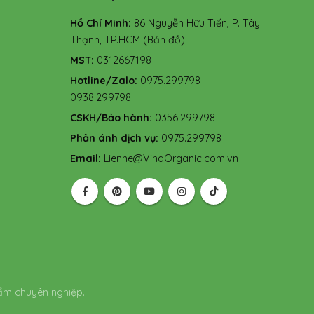
Hồ Chí Minh:
86 Nguyễn Hữu Tiến, P. Tây
Thạnh, TP.HCM
(Bản đồ)
MST:
0312667198
Hotline/Zalo:
0975.299798 –
0938.299798
CSKH/Bảo hành:
0356.299798
Phản ánh dịch vụ:
0975.299798
Email:
Lienhe@VinaOrganic.com.vn
ẩm chuyên nghiệp.