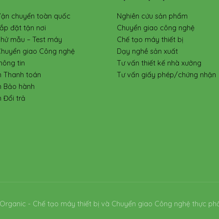
Vận chuyển toàn quốc
Nghiên cứu sản phẩm
ắp đặt tận nơi
Chuyển giao công nghệ
Thử mẫu – Test máy
Chế tạo máy thiết bị
Chuyển giao Công nghệ
Dạy nghề sản xuất
hông tin
Tư vấn thiết kế nhà xưởng
h Thanh toán
Tư vấn giấy phép/chứng nhận
h Bảo hành
 Đổi trả
Organic - Chế tạo máy thiết bị và Chuyển giao Công nghệ thực ph