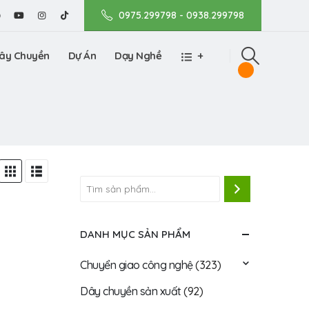
0975.299798 - 0938.299798
ây Chuyền
Dự Án
Dạy Nghề
+
DANH MỤC SẢN PHẨM
Chuyển giao công nghệ
(323)
Dây chuyền sản xuất
(92)