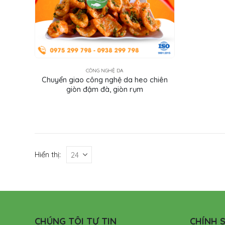
CÔNG NGHỆ DA
Chuyển giao công nghệ da heo chiên
giòn đậm đà, giòn rụm
Hiển thị:
CHÚNG TÔI TỰ TIN
CHÍNH S