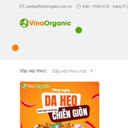
Lienhe@VinaOrganic.com.vn
8:00 - 17:00 từ T2 - Sáng T7 |
Sắp xếp theo: