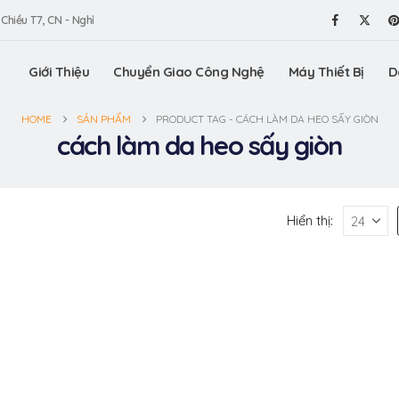
 Chiều T7, CN - Nghỉ
Giới Thiệu
Chuyển Giao Công Nghệ
Máy Thiết Bị
D
HOME
SẢN PHẨM
PRODUCT TAG -
CÁCH LÀM DA HEO SẤY GIÒN
cách làm da heo sấy giòn
Hiển thị: