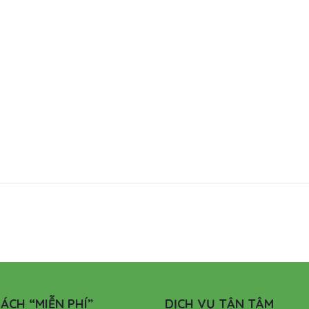
ÁCH “MIỄN PHÍ”
DỊCH VỤ TẬN TÂM