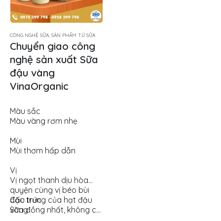
CÔNG NGHỆ SỮA, SẢN PHẨM TỪ SỮA
Chuyển giao công
nghệ sản xuất Sữa
đậu vàng
VinaOrganic
Màu sắc
Màu vàng rơm nhẹ
Mùi
Mùi thơm hấp dẫn
Vị
Vị ngọt thanh dịu hòa
quyện cùng vị béo bùi
đặc trưng của hạt đậu
Cấu trúc
vàng
Sữa đồng nhất, không có
bị tách…