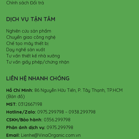
Chính sách Đổi trả
DỊCH VỤ TẬN TÂM
Nghiên cứu sản phẩm
Chuyển giao công nghệ
Chế tạo máy thiết bị
Dạy nghề sản xuất
Tư vấn thiết kế nhà xưởng
Tư vấn giấy phép/chứng nhận
LIÊN HỆ NHANH CHÓNG
Hồ Chí Minh:
86 Nguyễn Hữu Tiến, P. Tây Thạnh, TP.HCM
(Bản đồ)
MST:
0312667198
Hotline/Zalo:
0975.299798 – 0938.299798
CSKH/Bảo hành:
0356.299798
Phản ánh dịch vụ:
0975.299798
Email:
Lienhe@VinaOrganic.com.vn