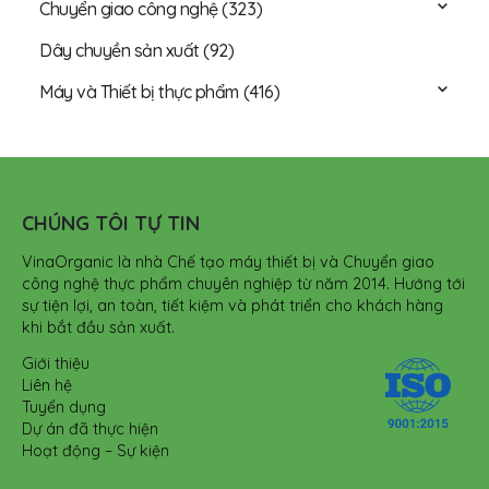
Chuyển giao công nghệ
(323)
Dây chuyền sản xuất
(92)
Máy và Thiết bị thực phẩm
(416)
CHÚNG TÔI TỰ TIN
VinaOrganic là nhà Chế tạo máy thiết bị và Chuyển giao
công nghệ thực phẩm chuyên nghiệp từ năm 2014. Hướng tới
sự tiện lợi, an toàn, tiết kiệm và phát triển cho khách hàng
khi bắt đầu sản xuất.
Giới thiệu
Liên hệ
Tuyển dụng
Dự án đã thực hiện
Hoạt động – Sự kiện