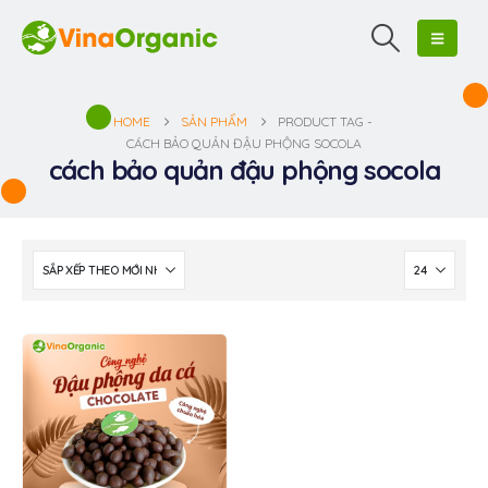
HOME
SẢN PHẨM
PRODUCT TAG -
CÁCH BẢO QUẢN ĐẬU PHỘNG SOCOLA
cách bảo quản đậu phộng socola